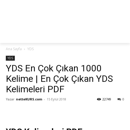
netteKURS
Ana Sayfa
YDS
YDS
YDS En Çok Çıkan 1000
Kelime | En Çok Çıkan YDS
Kelimeleri PDF
Yazar
netteKURS.com
-
15 Eylül 2018
22749
0