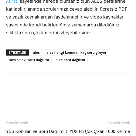
Kursu
sayesinde nerede olursanız olun ALES derslerine
katılabilir, anında sorularınıza cevap alabilir, ücretsiz PDF
ve yazılı kaynaklardan faydalanabilir ve video kaynaklar
sayesinde kendi belirlediğiniz zamanlarda dilediğiniz
sıklıkta soru çözümlerini izleyebilirsiniz!
ETIKETLER
ales
ales hangi konudan kaç soru çıkıyor
ales sınavı soru dağılımı
ales soru dağılımı
Önceki İçerik
Sonraki İçerik
YDS Konuları ve Soru Dağılımı |
YDS En Çok Çıkan 1000 Kelime