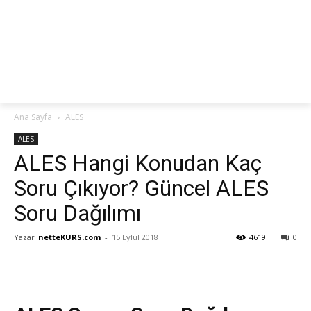
netteKURS
Ana Sayfa
ALES
ALES
ALES Hangi Konudan Kaç
Soru Çıkıyor? Güncel ALES
Soru Dağılımı
Yazar
netteKURS.com
-
15 Eylül 2018
4619
0