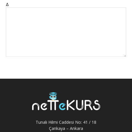
Δ
Tunalı Hilmi Caddesi No: 41 / 18
Çankaya – Ankara