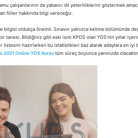
kamu çalışanlarının da yabancı dil yeterliliklerini göstermek amac
n fiiller hakkında bilgi vereceğiz.
ilgisi oldukça önemli. Sınavın yalnızca kelime bölümünde değil,
r tanesi. Bildiğiniz gibi eski ismi KPDS olan YDS’nin yıllar içer
 listesini hazırlarken bu istatistikleri baz alarak adaylara en iyi
s 2021 Online YDS Kursu
tüm süreç boyunca yanınızda olacaktır