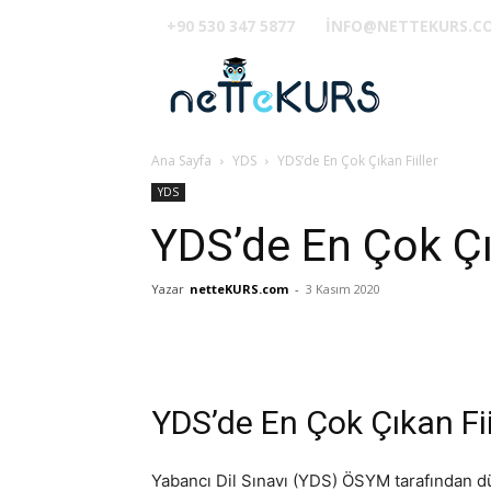
+90 530 347 5877
INFO@NETTEKURS.C
TUS
Ana Sayfa
YDS
YDS’de En Çok Çıkan Fiiller
YDS
YDS’de En Çok Çık
Yazar
netteKURS.com
-
3 Kasım 2020
YDS’de En Çok Çıkan Fii
Yabancı Dil Sınavı (YDS) ÖSYM tarafından d