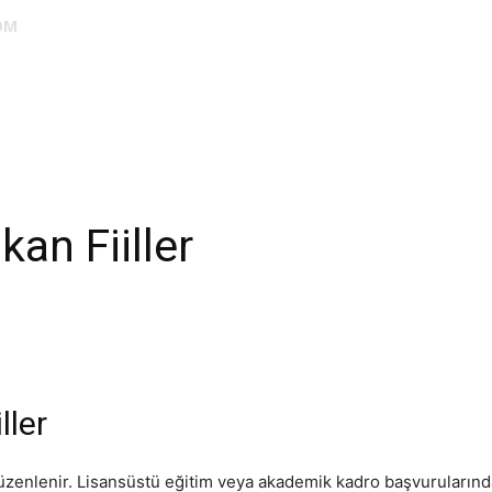
OM
DUS
EUS
SAHU
STS
TIPDİL
YÖKDİL
YDS
ALES
an Fiiller
ller
üzenlenir. Lisansüstü eğitim veya akademik kadro başvurularınd