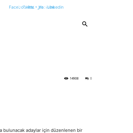
Facebook
Twitter
Instagram
Youtube
Linkedin
KPSS
DGS
YKS
YÖS
DİĞER
14908
0
a bulunacak adaylar için düzenlenen bir