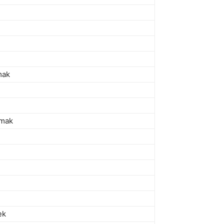
mak
nmak
ek