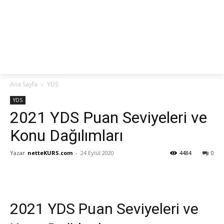
netteKURS
Ana Sayfa
YDS
YDS
2021 YDS Puan Seviyeleri ve
Konu Dağılımları
Yazar
netteKURS.com
-
24 Eylül 2020
4484
0
2021 YDS Puan Seviyeleri ve