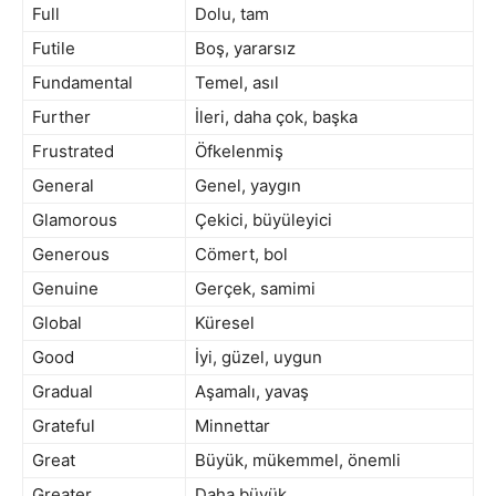
Full
Dolu, tam
Futile
Boş, yararsız
Fundamental
Temel, asıl
Further
İleri, daha çok, başka
Frustrated
Öfkelenmiş
General
Genel, yaygın
Glamorous
Çekici, büyüleyici
Generous
Cömert, bol
Genuine
Gerçek, samimi
Global
Küresel
Good
İyi, güzel, uygun
Gradual
Aşamalı, yavaş
Grateful
Minnettar
Great
Büyük, mükemmel, önemli
Greater
Daha büyük