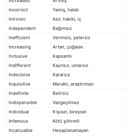
Increased
Artmış
Incorrect
Yanlış, hatalı
Intrinsic
Asıl, hakiki, iç
Independent
Bağımsız
Inefficient
Verimsiz, yetersiz
Increasing
Artan, çoğalan
Inclusive
Kapsamlı
Indifferent
Kayıtsız, umarsız
Indecisive
Kararsız
Inquisitive
Meraklı, araştırmacı
Indefinite
Belirsiz
Indispensible
Vazgeçilmez
Individual
Kişisel, bireysel
Infamous
Kötü şöhretli
Incalcuable
Hesaplanamayan