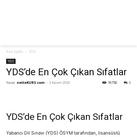
netteKURS
Ana Sayfa
YDS
YDS
YDS’de En Çok Çıkan Sıfatlar
Yazar
netteKURS.com
-
3 Kasım 2020
10750
0
YDS’de En Çok Çıkan Sıfatlar
Yabancı Dil Sınavı (YDS) ÖSYM tarafından, lisansüstü