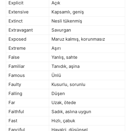
Explicit
Açık
Extensive
Kapsamlı, geniş
Extinct
Nesli tükenmiş
Extravagant
Savurgan
Exposed
Maruz kalmış, korunmasız
Extreme
Aşırı
False
Yanlış, sahte
Familiar
Tanıdık, aşina
Famous
Ünlü
Faulty
Kusurlu, sorunlu
Falling
Düşen
Far
Uzak, ötede
Faithful
Sadık, aslına uygun
Fast
Hızlı, çabuk
Fanciful
Hayalci, düşünsel