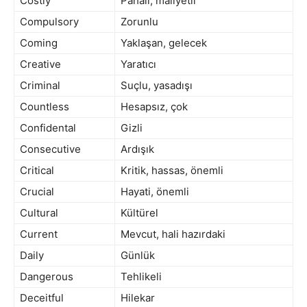
Costly
Pahalı, maliyetli
Compulsory
Zorunlu
Coming
Yaklaşan, gelecek
Creative
Yaratıcı
Criminal
Suçlu, yasadışı
Countless
Hesapsız, çok
Confidental
Gizli
Consecutive
Ardışık
Critical
Kritik, hassas, önemli
Crucial
Hayati, önemli
Cultural
Kültürel
Current
Mevcut, hali hazırdaki
Daily
Günlük
Dangerous
Tehlikeli
Deceitful
Hilekar