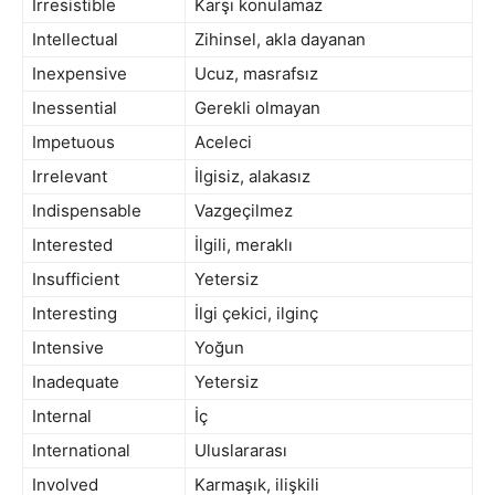
Irresistible
Karşı konulamaz
Intellectual
Zihinsel, akla dayanan
Inexpensive
Ucuz, masrafsız
Inessential
Gerekli olmayan
Impetuous
Aceleci
Irrelevant
İlgisiz, alakasız
Indispensable
Vazgeçilmez
Interested
İlgili, meraklı
Insufficient
Yetersiz
Interesting
İlgi çekici, ilginç
Intensive
Yoğun
Inadequate
Yetersiz
Internal
İç
International
Uluslararası
Involved
Karmaşık, ilişkili