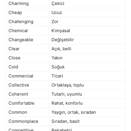
Charming
Çekici
Cheap
Ucuz
Challenging
Zor
Chemical
Kimyasal
Changeable
Değişebilir
Clear
Açık, belli
Close
Yakın
Cold
Soğuk
Commercial
Ticari
Collective
Ortaklaşa, toplu
Coherent
Tutarlı, uyumlu
Comfortable
Rahat, konforlu
Common
Yaygın, ortak, sıradan
Commonplace
Sıradan, basit
Competitive
Rekabetçi