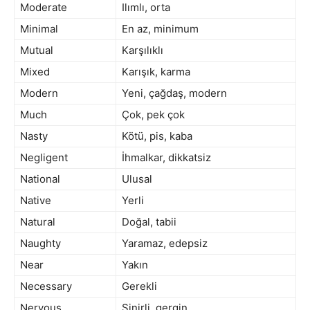
Moderate
Ilımlı, orta
Minimal
En az, minimum
Mutual
Karşılıklı
Mixed
Karışık, karma
Modern
Yeni, çağdaş, modern
Much
Çok, pek çok
Nasty
Kötü, pis, kaba
Negligent
İhmalkar, dikkatsiz
National
Ulusal
Native
Yerli
Natural
Doğal, tabii
Naughty
Yaramaz, edepsiz
Near
Yakın
Necessary
Gerekli
Nervous
Sinirli, gergin