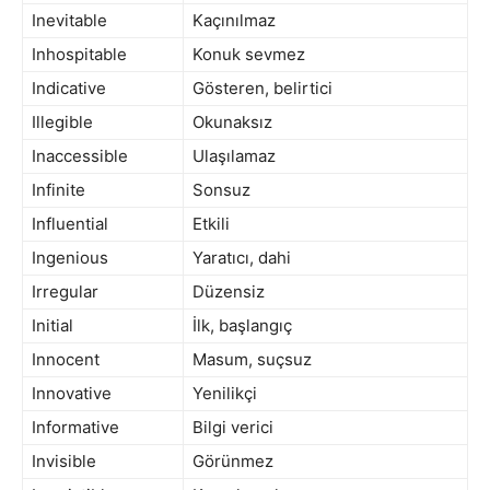
Inevitable
Kaçınılmaz
Inhospitable
Konuk sevmez
Indicative
Gösteren, belirtici
Illegible
Okunaksız
Inaccessible
Ulaşılamaz
Infinite
Sonsuz
Influential
Etkili
Ingenious
Yaratıcı, dahi
Irregular
Düzensiz
Initial
İlk, başlangıç
Innocent
Masum, suçsuz
Innovative
Yenilikçi
Informative
Bilgi verici
Invisible
Görünmez