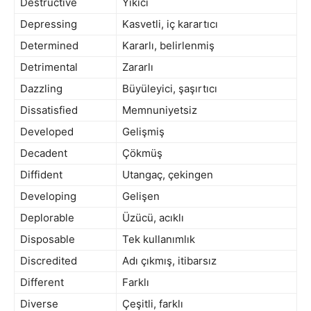
Destructive
Yıkıcı
Depressing
Kasvetli, iç karartıcı
Determined
Kararlı, belirlenmiş
Detrimental
Zararlı
Dazzling
Büyüleyici, şaşırtıcı
Dissatisfied
Memnuniyetsiz
Developed
Gelişmiş
Decadent
Çökmüş
Diffident
Utangaç, çekingen
Developing
Gelişen
Deplorable
Üzücü, acıklı
Disposable
Tek kullanımlık
Discredited
Adı çıkmış, itibarsız
Different
Farklı
Diverse
Çeşitli, farklı