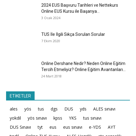
2024 EUS Başvuru Tarihleri ve Nettekurs
Online EUS Kursu ile Başarıya...
3 Ocak 2024
TUS İle İlgili Sıkça Sorulan Sorular
7 Ekim 2020
Online Dershane Nedir? Neden Online Eğitim
Tercih Etmeliyiz? Online Eğitim Avantanları...
24 Mart 2018
ETİKETLER
ales
yös
tus
dgs
DUS
yds
ALES sınavı
yokdil
yös sınavı
kpss
YKS
tus sınavı
DUS Sınavı
tyt
eus
eus sınavı
e-YDS
AYT