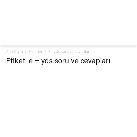
netteKURS
Ana Sayfa
Etiketler
E – yds soru ve cevapları
Etiket: e – yds soru ve cevapları