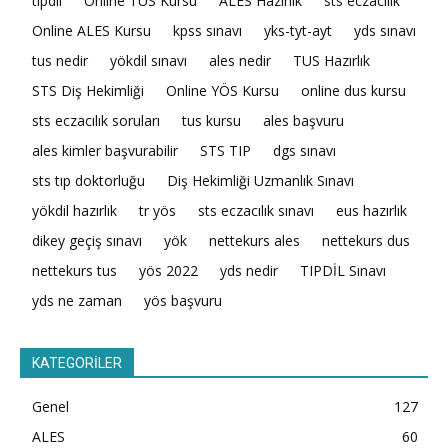
tıpdil
Online TUS Kursu
ALES Hazırlık
sts eczacılık
Online ALES Kursu
kpss sınavı
yks-tyt-ayt
yds sınavı
tus nedir
yökdil sınavı
ales nedir
TUS Hazırlık
STS Diş Hekimliği
Online YÖS Kursu
online dus kursu
sts eczacılık soruları
tus kursu
ales başvuru
ales kimler başvurabilir
STS TIP
dgs sınavı
sts tıp doktorluğu
Diş Hekimliği Uzmanlık Sınavı
yökdil hazırlık
tr yös
sts eczacılık sınavı
eus hazırlık
dikey geçiş sınavı
yök
nettekurs ales
nettekurs dus
nettekurs tus
yös 2022
yds nedir
TIPDİL Sınavı
yds ne zaman
yös başvuru
KATEGORİLER
Genel
127
ALES
60