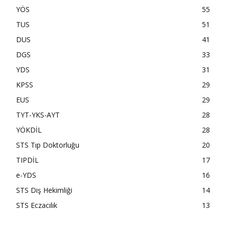
YÖS
55
TUS
51
DUS
41
DGS
33
YDS
31
KPSS
29
EUS
29
TYT-YKS-AYT
28
YÖKDİL
28
STS Tıp Doktorluğu
20
TIPDİL
17
e-YDS
16
STS Diş Hekimliği
14
STS Eczacılık
13