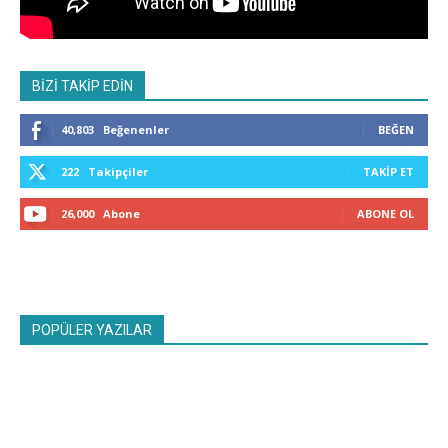
BİZİ TAKİP EDİN
40,803
Beğenenler
BEĞEN
222
Takipçiler
TAKIP ET
26,000
Abone
ABONE OL
POPÜLER YAZILAR