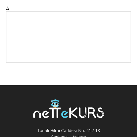
Δ
Tunalı Hilmi Caddesi No: 41 / 18
Çankaya – Ankara