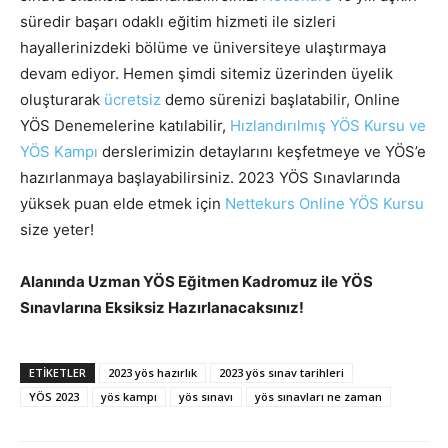
süredir başarı odaklı eğitim hizmeti ile sizleri
hayallerinizdeki bölüme ve üniversiteye ulaştırmaya
devam ediyor. Hemen şimdi sitemiz üzerinden üyelik
oluşturarak
ücretsiz
demo sürenizi başlatabilir, Online
YÖS Denemelerine katılabilir,
Hızlandırılmış YÖS Kursu ve
YÖS Kampı
derslerimizin detaylarını keşfetmeye ve YÖS’e
hazırlanmaya başlayabilirsiniz. 2023 YÖS Sınavlarında
yüksek puan elde etmek için
Nettekurs Online YÖS Kursu
size yeter!
Alanında Uzman YÖS Eğitmen Kadromuz ile YÖS
Sınavlarına Eksiksiz Hazırlanacaksınız!
ETIKETLER
2023 yös hazırlık
2023 yös sınav tarihleri
YÖS 2023
yös kampı
yös sınavı
yös sınavları ne zaman