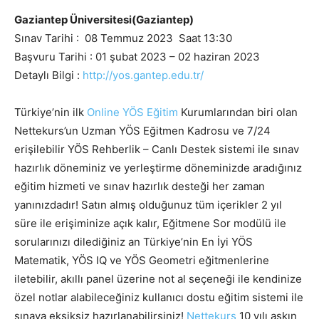
Gaziantep Üniversitesi(Gaziantep)
Sınav Tarihi : 08 Temmuz 2023 Saat 13:30
Başvuru Tarihi : 01 şubat 2023 – 02 haziran 2023
Detaylı Bilgi :
http://yos.gantep.edu.tr/
Türkiye’nin ilk
Online YÖS Eğitim
Kurumlarından biri olan
Nettekurs’un Uzman YÖS Eğitmen Kadrosu ve 7/24
erişilebilir YÖS Rehberlik – Canlı Destek sistemi ile sınav
hazırlık döneminiz ve yerleştirme döneminizde aradığınız
eğitim hizmeti ve sınav hazırlık desteği her zaman
yanınızdadır! Satın almış olduğunuz tüm içerikler 2 yıl
süre ile erişiminize açık kalır, Eğitmene Sor modülü ile
sorularınızı dilediğiniz an Türkiye’nin En İyi YÖS
Matematik, YÖS IQ ve YÖS Geometri eğitmenlerine
iletebilir, akıllı panel üzerine not al seçeneği ile kendinize
özel notlar alabileceğiniz kullanıcı dostu eğitim sistemi ile
sınava eksiksiz hazırlanabilirsiniz!
Nettekurs
10 yılı aşkın