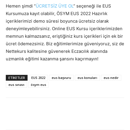
Hemen şimdi “
ÜCRETSİZ ÜYE OL
” seçeneği ile EUS
Kursumuza kayıt olabilir, ÖSYM EUS 2022 Hazırlık
içeriklerimizi demo süresi boyunca ücretsiz olarak
deneyimleyebilirsiniz. Online EUS Kursu içeriklerimizden
memnun kalmazsanız, eriştiğiniz kurs içerikleri için ek bir
ücret ödemezsiniz. Biz eğitimlerimize güveniyoruz, siz de
Nettekurs kalitesine güvenerek Eczacılık alanında
uzmanlık eğitimi kazanma şansını kaçırmayın!
ETIKETLER
EUS 2022
eus başvuru
eus konuları
eus nedir
eus sınavı
ösym eus