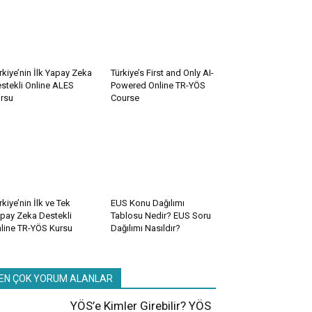
rkiye’nin İlk Yapay Zeka
Türkiye’s First and Only AI-
stekli Online ALES
Powered Online TR-YÖS
rsu
Course
rkiye’nin İlk ve Tek
EUS Konu Dağılımı
pay Zeka Destekli
Tablosu Nedir? EUS Soru
line TR-YÖS Kursu
Dağılımı Nasıldır?
EN ÇOK YORUM ALANLAR
YÖS’e Kimler Girebilir? YÖS