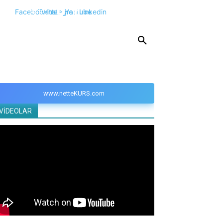
Facebook
Twitter
Instagram
Youtube
Linkedin
KPSS
DGS
YKS
YÖS
DİĞER
www.netteKURS.com
VİDEOLAR