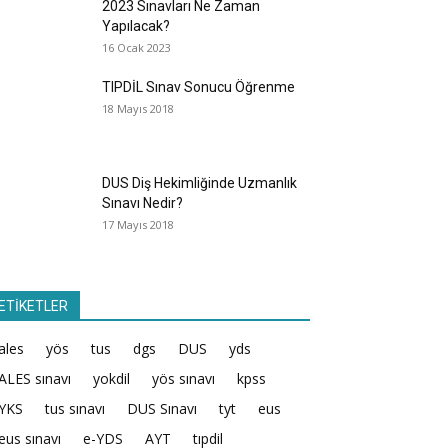
2023 Sınavları Ne Zaman
Yapılacak?
16 Ocak 2023
TIPDİL Sınav Sonucu Öğrenme
18 Mayıs 2018
DUS Diş Hekimliğinde Uzmanlık
Sınavı Nedir?
17 Mayıs 2018
ETİKETLER
ales
yös
tus
dgs
DUS
yds
ALES sınavı
yokdil
yös sınavı
kpss
YKS
tus sınavı
DUS Sınavı
tyt
eus
eus sınavı
e-YDS
AYT
tıpdil