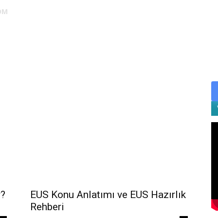
OM
DUS
EUS
SAHU
STS
TIPDİL
YÖKDİL
YDS
ALES
r?
EUS Konu Anlatımı ve EUS Hazırlık
Rehberi