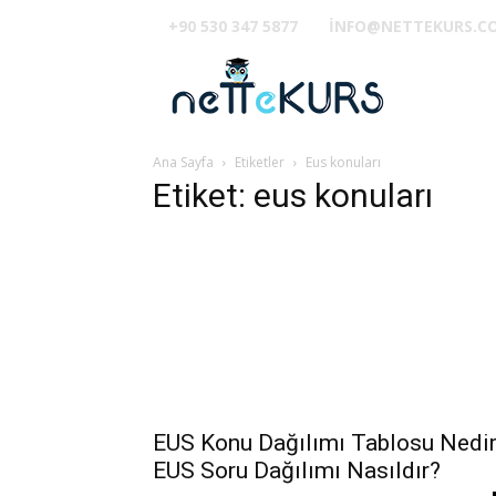
+90 530 347 5877
INFO@NETTEKURS.C
TUS
Ana Sayfa
Etiketler
Eus konuları
Etiket: eus konuları
EUS Konu Dağılımı Tablosu Nedi
EUS Soru Dağılımı Nasıldır?