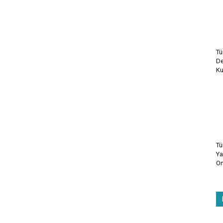
Tü
De
Ku
Tü
Ya
On