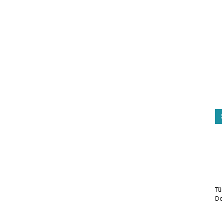
Tü
De