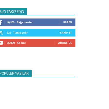
BİZİ TAKİP EDİN
40,803
Beğenenler
BEĞEN
222
Takipçiler
TAKIP ET
26,000
Abone
ABONE OL
POPÜLER YAZILAR