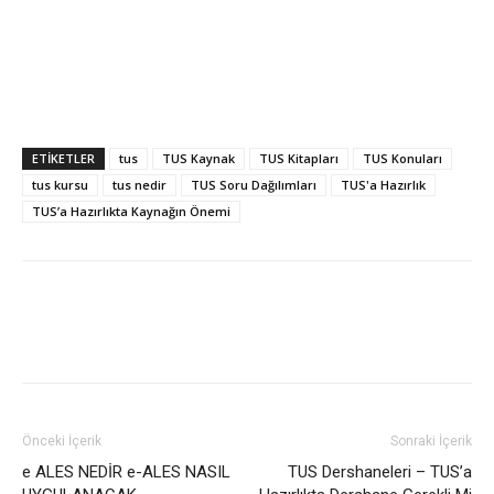
ETIKETLER
tus
TUS Kaynak
TUS Kitapları
TUS Konuları
tus kursu
tus nedir
TUS Soru Dağılımları
TUS'a Hazırlık
TUS’a Hazırlıkta Kaynağın Önemi
Önceki İçerik
Sonraki İçerik
e ALES NEDİR e-ALES NASIL
TUS Dershaneleri – TUS’a