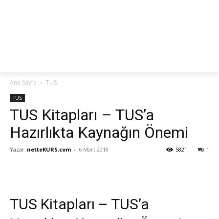
netteKURS
Ana Sayfa
TUS
TUS
TUS Kitapları – TUS’a
Hazırlıkta Kaynağın Önemi
Yazar
netteKURS.com
-
6 Mart 2018
5821
1
TUS Kitapları – TUS’a