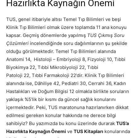
Hazırlıkta Kaynağın Önemi
TUS, genel itibariyle altısı Temel Tıp Bilimleri ve beşi
Klinik Tıp Bilimleri olmak üzere toplamda 11 ana konuyu
kapsar. Geçmiş dönemlerde yapılmış
TUS Çıkmış Soru
Çözümleri
incelendiğinde soru dağılımlarının şu şekilde
olduğu görülmektedir. Temel Tıp Bilimleri alanında
Anatomi 14, Histoloji – Embriyoloji 8, Fizyoloji 10, Tıbbi
Biyokimya 22, Tıbbi Mikrobiyoloji 22, Tıbbi
Patoloji 22, Tıbbi Farmakoloji 22’dir. Klinik Tıp Bilimleri
alanında ise, Dâhiliye 42, Pediatri 30, Cerrahi 36, Kadın
Hastalıkları ve Doğum Bilgisi 12 olmakla birlikte soruların
yaklaşık %5’lik bir kısmı da güncel sağlık konularını
içermektedir. Peki, TUS maratonuna hazırlanırken dikkat
edilmesi gereken konular hakkında ne derece bilgi
sahibiyiz? Bu yazımızda bu konu üzerinde durarak
TUS’a
Hazırlıkta Kaynağın Önemi
ve
TUS Kitapları
konularında