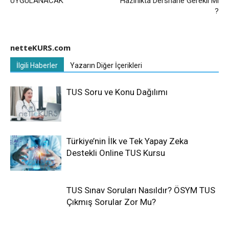
UYGULANACAK
Hazırlıkta Dershane Gerekli Mi
?
netteKURS.com
İlgili Haberler
Yazarın Diğer İçerikleri
TUS Soru ve Konu Dağılımı
Türkiye’nin İlk ve Tek Yapay Zeka
Destekli Online TUS Kursu
TUS Sınav Soruları Nasıldır? ÖSYM TUS
Çıkmış Sorular Zor Mu?