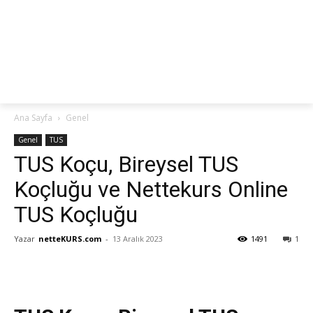
netteKURS
Ana Sayfa
Genel
Genel
TUS
TUS Koçu, Bireysel TUS
Koçluğu ve Nettekurs Online
TUS Koçluğu
Yazar
netteKURS.com
-
13 Aralık 2023
1491
1