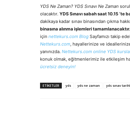
YDS Ne Zaman? YDS Sınavı Ne Zaman
sorul
olacaktır.
YDS Sınavı sabah saat 10.15 ‘te 
dakikaya kadar sınav binasından çıkma hakkı
binasına alınma işlemleri tamamlanacaktır
için
nettekurs.com Blog
Sayfamızı takip edeb
Nettekurs.com
, hayallerinize ve ideallerini
yanınızda.
Nettekurs.com online YDS kursla
konuk olmak, eğitmenlerimiz ile etkileşim h
ücretsiz deneyin!
ETIKETLER
yds
yds ne zaman
yds sınav tarih