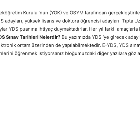
eköğretim Kurulu ‘nun (YÖK) ve ÖSYM tarafından gerçekleştirilen
PSS adayları, yüksek lisans ve doktora öğrencisi adayları, Tıpta
lar YDS puanına ihtiyaç duymaktadırlar. Her yıl farklı amaçlarla 
S Sınav Tarihleri Nelerdir?
Bu yazımızda YDS ‘ye girecek adaylar
tronik ortam üzerinden de yapılabilmektedir. E-YDS, YDS sınavı
lerini öğrenmek istiyorsanız bloğumuzdaki diğer yazılara göz at