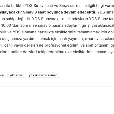
arı ile birlikte YDS Sınav saati ve Sınav süresi ile ilgili bilgi ve
başlayacaktır. Sınav 3 saat boyunca devam edecektir.
YDS sınav
na sahip değildir. YDS Sınavına girecek adayların YDS Sınav ta
.
10.00 ‘dan sonra ise sınav binasına adayların girişi yasaklanacak
ilir ve YDS sınavına hazırlıkta eksiklerinizi tamamlamak için onl
ze ulaşmanıza yardımcı olmak için canlı yayınları, e-sınavlar, çık
rı
, canlı yayın dersleri ile profesyonel eğitimi ve sınıf ortamını 
alinde online dersleri takip edebilmek ve eksiklerinizi tamamla
leri
yds sınavı
yds sınavı ne zaman