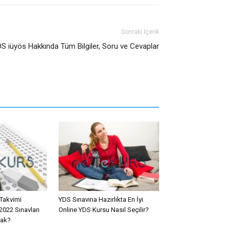
Sonraki İçerik
ÖS iüyös Hakkında Tüm Bilgiler, Soru ve Cevaplar
Takvimi
YDS Sınavına Hazırlıkta En İyi
022 Sınavları
Online YDS Kursu Nasıl Seçilir?
cak?