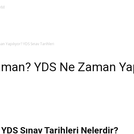
OM
DUS
EUS
SAHU
STS
TIPDİL
YÖKDİL
YDS
ALES
 Yapılıyor? YDS Sınav Tarihleri
aman? YDS Ne Zaman Yap
YDS Sınav Tarihleri Nelerdir?