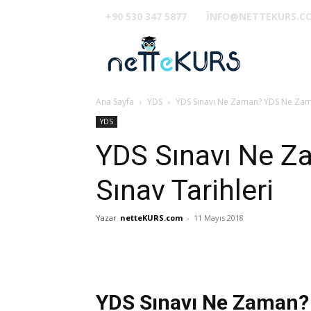
+90 530 347 5877
INFO@NETTEKURS.C
TUS
Ana Sayfa
YDS
YDS Sınavı Ne Zaman? YDS Ne Zaman
YDS
YDS Sınavı Ne Z
Sınav Tarihleri
Yazar
netteKURS.com
-
11 Mayıs 2018
YDS Sınavı Ne Zaman? 