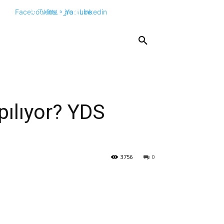
Facebook
Twitter
Instagram
Youtube
Linkedin
KPSS
DGS
YKS
YÖS
DİĞER
ılıyor? YDS
3756
0