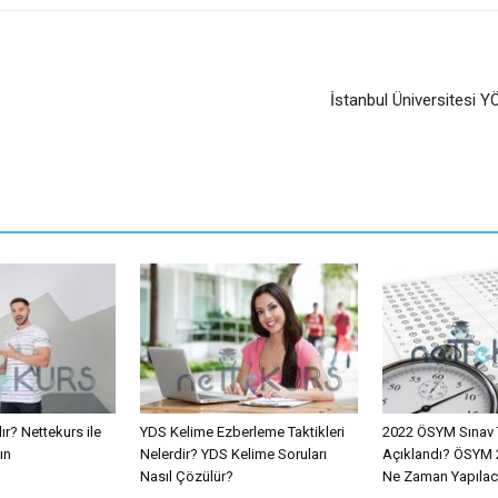
İstanbul Üniversitesi Y
ır? Nettekurs ile
YDS Kelime Ezberleme Taktikleri
2022 ÖSYM Sınav 
ın
Nelerdir? YDS Kelime Soruları
Açıklandı? ÖSYM 2
Nasıl Çözülür?
Ne Zaman Yapıla