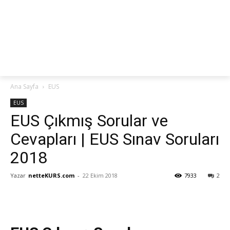
netteKURS
Ana Sayfa
EUS
EUS
EUS Çıkmış Sorular ve
Cevapları | EUS Sınav Soruları
2018
Yazar
netteKURS.com
-
22 Ekim 2018
7933
2