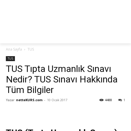
netteKURS
Ana Sayfa
TUS
TUS
TUS Tıpta Uzmanlık Sınavı
Nedir? TUS Sınavı Hakkında
Tüm Bilgiler
Yazar
netteKURS.com
-
10 Ocak 2017
4488
1