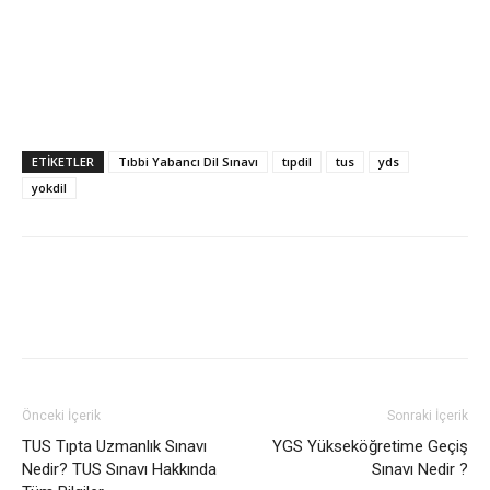
ETIKETLER
Tıbbi Yabancı Dil Sınavı
tıpdil
tus
yds
yokdil
Önceki İçerik
Sonraki İçerik
TUS Tıpta Uzmanlık Sınavı
YGS Yükseköğretime Geçiş
Nedir? TUS Sınavı Hakkında
Sınavı Nedir ?