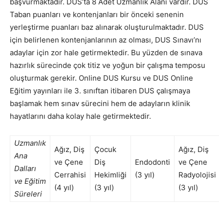
başvurmaktadır. DUS’ta 8 Adet Uzmanlık Alanı vardır. DUS
Taban puanları ve kontenjanları bir önceki senenin
yerleştirme puanları baz alınarak oluşturulmaktadır. DUS
için belirlenen kontenjanlarının az olması, DUS Sınavı’nı
adaylar için zor hale getirmektedir. Bu yüzden de sınava
hazırlık sürecinde çok titiz ve yoğun bir çalışma temposu
oluşturmak gerekir. Online DUS Kursu ve DUS Online
Eğitim yayınları ile 3. sınıftan itibaren DUS çalışmaya
başlamak hem sınav sürecini hem de adayların klinik
hayatlarını daha kolay hale getirmektedir.
Uzmanlık
Ağız, Diş
Çocuk
Ağız, Diş
Ana
ve Çene
Diş
Endodonti
ve Çene
Dalları
Cerrahisi
Hekimliği
(3 yıl)
Radyolojisi
ve Eğitim
(4 yıl)
(3 yıl)
(3 yıl)
Süreleri