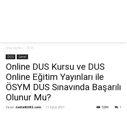
netteKURS
Ana Sayfa
DUS
DUS
Genel
Online DUS Kursu ve DUS
Online Eğitim Yayınları ile
ÖSYM DUS Sınavında Başarılı
Olunur Mu?
Yazar
netteKURS.com
-
11 Eylül 2021
5599
1