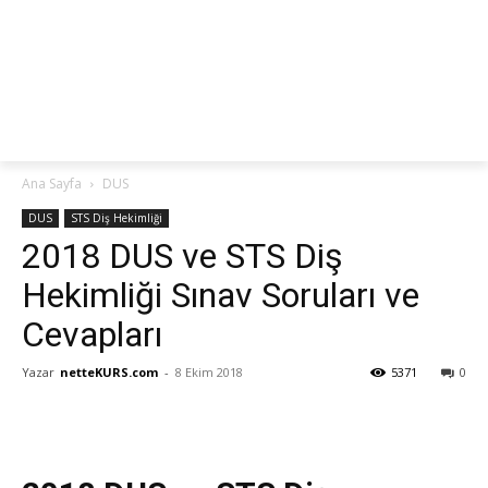
netteKURS
Ana Sayfa
DUS
DUS
STS Diş Hekimliği
2018 DUS ve STS Diş
Hekimliği Sınav Soruları ve
Cevapları
Yazar
netteKURS.com
-
8 Ekim 2018
5371
0