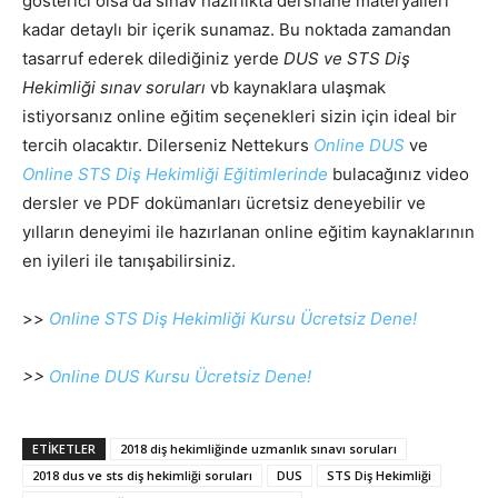
gösterici olsa da sınav hazırlıkta dershane materyalleri
kadar detaylı bir içerik sunamaz. Bu noktada zamandan
tasarruf ederek dilediğiniz yerde
DUS ve STS Diş
Hekimliği sınav soruları
vb kaynaklara ulaşmak
istiyorsanız online eğitim seçenekleri sizin için ideal bir
tercih olacaktır. Dilerseniz Nettekurs
Online DUS
ve
Online STS Diş Hekimliği Eğitimlerinde
bulacağınız video
dersler ve PDF dokümanları ücretsiz deneyebilir ve
yılların deneyimi ile hazırlanan online eğitim kaynaklarının
en iyileri ile tanışabilirsiniz.
>>
Online STS Diş Hekimliği Kursu Ücretsiz Dene!
>>
Online DUS Kursu Ücretsiz Dene!
ETIKETLER
2018 diş hekimliğinde uzmanlık sınavı soruları
2018 dus ve sts diş hekimliği soruları
DUS
STS Diş Hekimliği