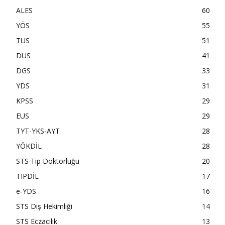
ALES
60
YÖS
55
TUS
51
DUS
41
DGS
33
YDS
31
KPSS
29
EUS
29
TYT-YKS-AYT
28
YÖKDİL
28
STS Tıp Doktorluğu
20
TIPDİL
17
e-YDS
16
STS Diş Hekimliği
14
STS Eczacılık
13