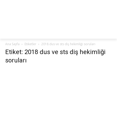
netteKURS
Ana Sayfa
Etiketler
2018 dus ve sts diş hekimliği soruları
Etiket: 2018 dus ve sts diş hekimliği
soruları