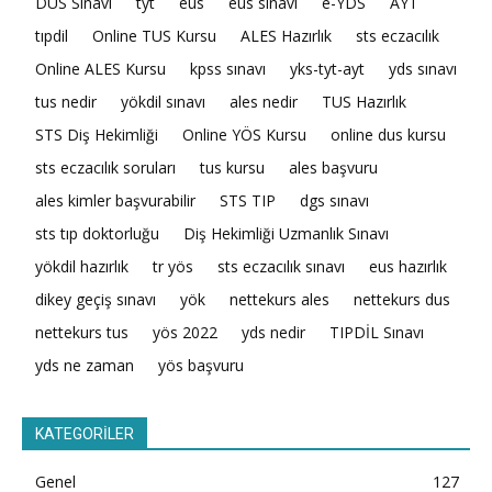
DUS Sınavı
tyt
eus
eus sınavı
e-YDS
AYT
tıpdil
Online TUS Kursu
ALES Hazırlık
sts eczacılık
Online ALES Kursu
kpss sınavı
yks-tyt-ayt
yds sınavı
tus nedir
yökdil sınavı
ales nedir
TUS Hazırlık
STS Diş Hekimliği
Online YÖS Kursu
online dus kursu
sts eczacılık soruları
tus kursu
ales başvuru
ales kimler başvurabilir
STS TIP
dgs sınavı
sts tıp doktorluğu
Diş Hekimliği Uzmanlık Sınavı
yökdil hazırlık
tr yös
sts eczacılık sınavı
eus hazırlık
dikey geçiş sınavı
yök
nettekurs ales
nettekurs dus
nettekurs tus
yös 2022
yds nedir
TIPDİL Sınavı
yds ne zaman
yös başvuru
KATEGORİLER
Genel
127