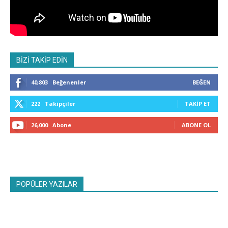
BİZİ TAKİP EDİN
40,803
Beğenenler
BEĞEN
222
Takipçiler
TAKIP ET
26,000
Abone
ABONE OL
POPÜLER YAZILAR