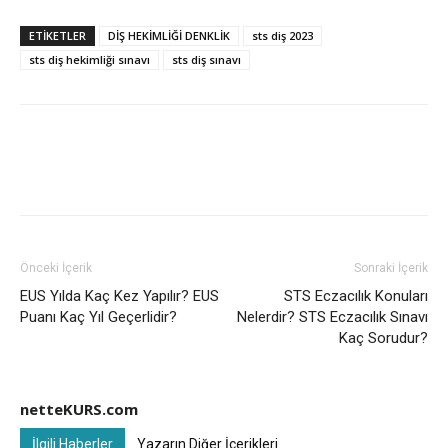
ETIKETLER
DİŞ HEKİMLİĞİ DENKLİK
sts diş 2023
sts diş hekimliği sınavı
sts diş sınavı
Önceki İçerik
Sonraki İçerik
EUS Yılda Kaç Kez Yapılır? EUS
STS Eczacılık Konuları
Puanı Kaç Yıl Geçerlidir?
Nelerdir? STS Eczacılık Sınavı
Kaç Sorudur?
netteKURS.com
İlgili Haberler
Yazarın Diğer İçerikleri