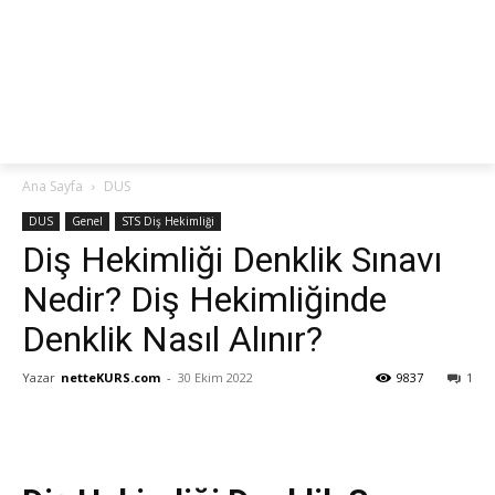
netteKURS
Ana Sayfa
DUS
DUS
Genel
STS Diş Hekimliği
Diş Hekimliği Denklik Sınavı
Nedir? Diş Hekimliğinde
Denklik Nasıl Alınır?
Yazar
netteKURS.com
-
30 Ekim 2022
9837
1