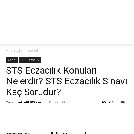
netteKURS
Ana Sayfa
Genel
Genel
STS Eczacılık
STS Eczacılık Konuları
Nelerdir? STS Eczacılık Sınavı
Kaç Sorudur?
Yazar
netteKURS.com
-
31 Ekim 2022
6672
1