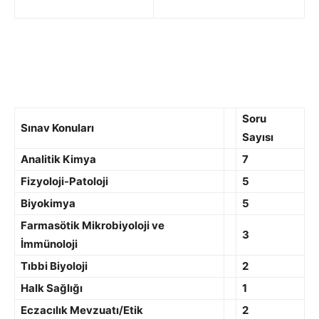
Soru
Sınav Konuları
Sayısı
Analitik Kimya
7
Fizyoloji-Patoloji
5
Biyokimya
5
Farmasötik Mikrobiyoloji ve
3
İmmünoloji
Tıbbi Biyoloji
2
Halk Sağlığı
1
Eczacılık Mevzuatı/Etik
2