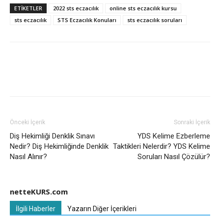
ETIKETLER
2022 sts eczacılık
online sts eczacılık kursu
sts eczacılık
STS Eczacılık Konuları
sts eczacılık soruları
Önceki İçerik
Sonraki İçerik
Diş Hekimliği Denklik Sınavı
YDS Kelime Ezberleme
Nedir? Diş Hekimliğinde Denklik
Taktikleri Nelerdir? YDS Kelime
Nasıl Alınır?
Soruları Nasıl Çözülür?
netteKURS.com
İlgili Haberler
Yazarın Diğer İçerikleri