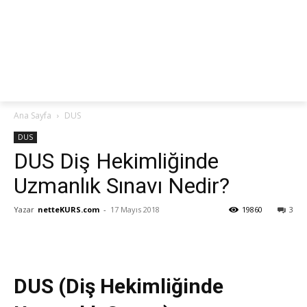
netteKURS
Ana Sayfa
DUS
DUS
DUS Diş Hekimliğinde
Uzmanlık Sınavı Nedir?
Yazar
netteKURS.com
-
17 Mayıs 2018
19860
3
DUS (Diş Hekimliğinde