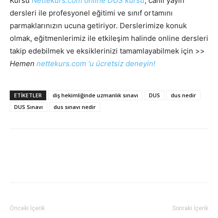
Kursu
Nettekurs.com online DUS kursu
, canlı yayın
dersleri ile profesyonel eğitimi ve sınıf ortamını
parmaklarınızın ucuna getiriyor. Derslerimize konuk
olmak, eğitmenlerimiz ile etkileşim halinde online dersleri
takip edebilmek ve eksiklerinizi tamamlayabilmek için >>
Hemen
nettekurs.com ‘u ücretsiz deneyin!
ETIKETLER
diş hekimliğinde uzmanlık sınavı
DUS
dus nedir
DUS Sınavı
dus sınavı nedir
Önceki İçerik
Sonraki İçerik