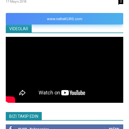
17 Mayıs 2018
3
www.netteKURS.com
VİDEOLAR
BİZİ TAKİP EDİN
40,803
Beğenenler
BEĞEN