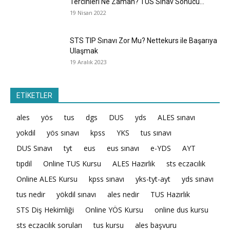
Tercihleri Ne Zaman? TUS Sınav Sonucu...
19 Nisan 2022
STS TIP Sınavı Zor Mu? Nettekurs ile Başarıya
Ulaşmak
19 Aralık 2023
ETİKETLER
ales
yös
tus
dgs
DUS
yds
ALES sınavı
yokdil
yös sınavı
kpss
YKS
tus sınavı
DUS Sınavı
tyt
eus
eus sınavı
e-YDS
AYT
tıpdil
Online TUS Kursu
ALES Hazırlık
sts eczacılık
Online ALES Kursu
kpss sınavı
yks-tyt-ayt
yds sınavı
tus nedir
yökdil sınavı
ales nedir
TUS Hazırlık
STS Diş Hekimliği
Online YÖS Kursu
online dus kursu
sts eczacılık soruları
tus kursu
ales başvuru