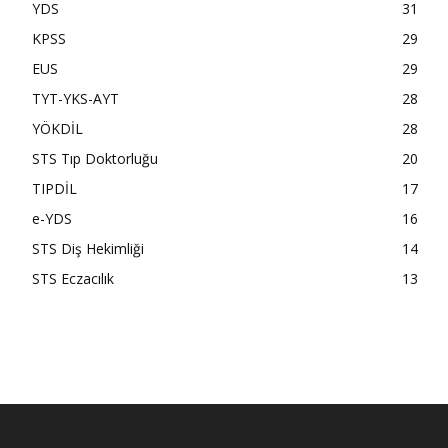
YDS
31
KPSS
29
EUS
29
TYT-YKS-AYT
28
YÖKDİL
28
STS Tıp Doktorluğu
20
TIPDİL
17
e-YDS
16
STS Diş Hekimliği
14
STS Eczacılık
13