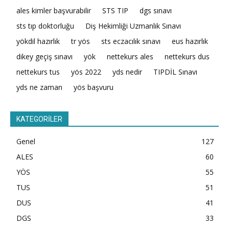
ales kimler başvurabilir
STS TIP
dgs sınavı
sts tıp doktorluğu
Diş Hekimliği Uzmanlık Sınavı
yökdil hazırlık
tr yös
sts eczacılık sınavı
eus hazırlık
dikey geçiş sınavı
yök
nettekurs ales
nettekurs dus
nettekurs tus
yös 2022
yds nedir
TIPDİL Sınavı
yds ne zaman
yös başvuru
KATEGORİLER
Genel
127
ALES
60
YÖS
55
TUS
51
DUS
41
DGS
33