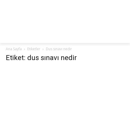
netteKURS
Ana Sayfa
Etiketler
Dus sınavı nedir
Etiket: dus sınavı nedir