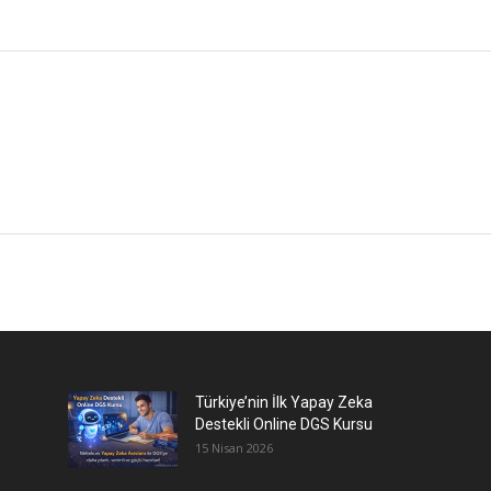
Türkiye’nin İlk Yapay Zeka
Destekli Online DGS Kursu
15 Nisan 2026