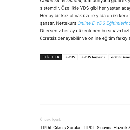
Online sınav sistemi
, tüm dünyada giderek ya
sistemdir. Özellikle YDS gibi her yaştan ada
Her ay bir kez olmak üzere yılda on iki ker
şanstır. Nettekurs
Online E-YDS Eğitimlerin
Dilerseniz her ay düzenlenen bu sınava hızl
ücretsiz deneyebilir ve online eğitim farkıyl
ETIKETLER
e-YDS
e-YDS başvuru
e-YDS Den
Önceki İçerik
TIPDiL Çıkmış Sorular- TIPDiL Sınavına Hazırlık 