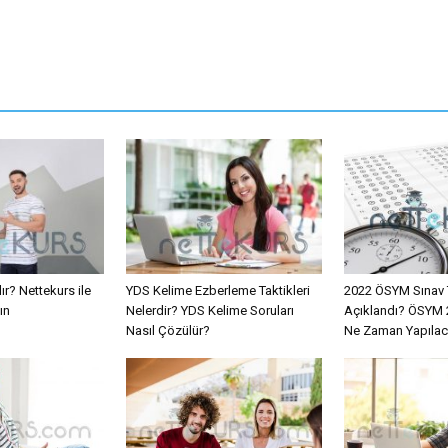
ır? Nettekurs ile
YDS Kelime Ezberleme Taktikleri
2022 ÖSYM Sınav 
ın
Nelerdir? YDS Kelime Soruları
Açıklandı? ÖSYM 2
Nasıl Çözülür?
Ne Zaman Yapıla