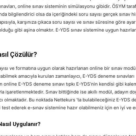
avları, online sınav sisteminin simülasyonu gibidir. ÖSYM tara
da bilgilendirici olsa da içeriğindeki soru sayısı gerçek sınav hi
apısıyla, karşınıza çıkaca soru sayısı ve sınav süresine göre ayar
 olduğu gibi aşina olmaktır. E-YDS sınav sistemine uygun hazırl
sıl Çözülür?
yısı ve formatına uygun olarak hazırlanan online bir sınav modü
bilmek amacıyla kurulan zamanlayıcı, E-YDS deneme sınavları içind
an online E-YDS deneme sınavı tıpkı E-YDS’nin kendisi gibi kal
yla işaretlenmektedir. Sınav bittiğinde ise akıllı modül, adayın d
ı olmaktadır. Bu noktada Nettekurs ‘ta bulabileceğiniz E-YDS 
i test ederek e-sınav sistemine hazır olabilmeniz için en iyi ve 
Nasıl Uygulanır?