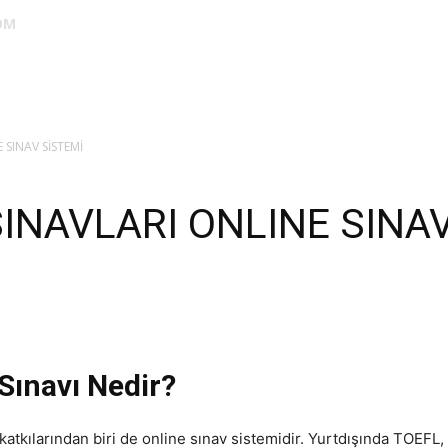
OM
DUS
EUS
SAHU
STS
TIPDİL
YÖKDİL
YDS
ALES
 SINAV SİSTEMİ
INAVLARI ONLINE SINAV
ınavı Nedir?
atkılarından biri de online sınav sistemidir. Yurtdışında TOEFL, 