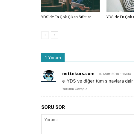
YDS’de En Çok Çıkan Sıfatlar
YDS’de En Çok Çı
1 Yorum
nettekurs.com
10 Mart 2018 - 16:04
e-YDS ve diğer tüm sınavlara dair 
Yorumu Cevapla
SORU SOR