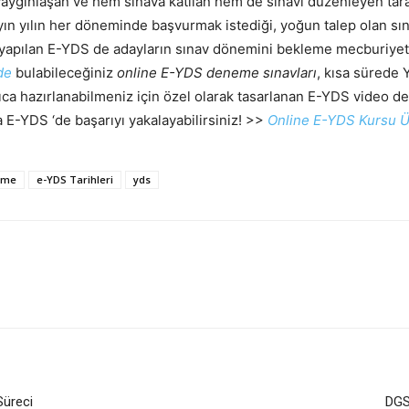
ygınlaşan ve hem sınava katılan hem de sınavı düzenleyen tarafla
yın yılın her döneminde başvurmak istediği, yoğun talep olan sına
e yapılan E-YDS de adayların sınav dönemini bekleme mecburiyeti
de
bulabileceğiniz
online E-YDS deneme sınavları
, kısa sürede 
ıca hazırlanabilmeniz için özel olarak tasarlanan E-YDS video 
a E-YDS ‘de başarıyı yakalayabilirsiniz! >>
Online E-YDS Kursu Ü
eme
e-YDS Tarihleri
yds
Süreci
DGS 