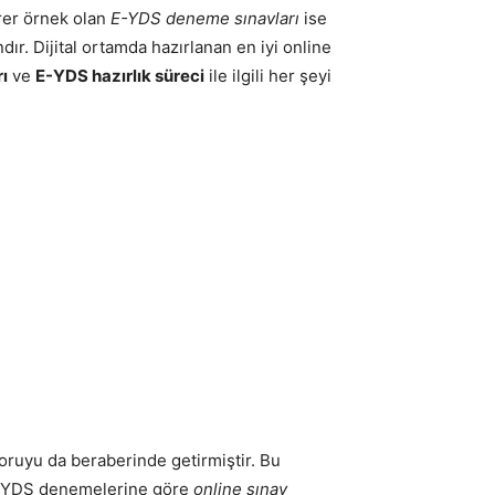
rer örnek olan
E-YDS deneme sınavları
ise
ır. Dijital ortamda hazırlanan en iyi online
ı
ve
E-YDS hazırlık süreci
ile ilgili her şeyi
soruyu da beraberinde getirmiştir. Bu
lı YDS denemelerine göre
online sınav