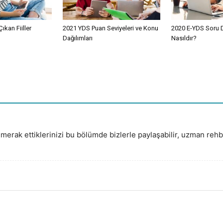
kan Fiiller
2021 YDS Puan Seviyeleri ve Konu
2020 E-YDS Soru D
Dağılımları
Nasıldır?
merak ettiklerinizi bu bölümde bizlerle paylaşabilir, uzman rehbe