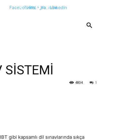
Facebook
Twitter
Instagram
Youtube
Linkedin
KPSS
DGS
YKS
YÖS
DİĞER
 SİSTEMİ
4804
1
IBT gibi kapsamlı dil sınavlarında sıkça