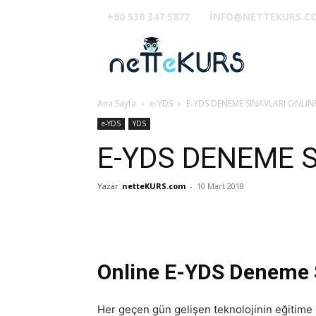
+90 530 347 5877
INFO@NETTEKURS.C
TUS
Ana Sayfa
e-YDS
E-YDS DENEME SINAVLARI ONLINE
e-YDS
YDS
E-YDS DENEME S
Yazar
netteKURS.com
-
10 Mart 2018
Online E-YDS Deneme S
Her geçen gün gelişen teknolojinin eğitime k