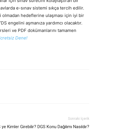
r için sınav sürecini kolaylaştıran bir
vlarda e-sınav sistemi sıkça tercih edilir.
 olmadan hedeflerine ulaşması için iyi bir
YDS engelini aşmanıza yardımcı olacaktır.
dersleri ve PDF dokümanlarını tamamen
cretsiz Dene!
Sonraki İçerik
ye Kimler Girebilir? DGS Konu Dağılımı Nasıldır?