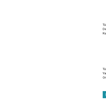
Tü
De
Ku
Tü
Ya
On