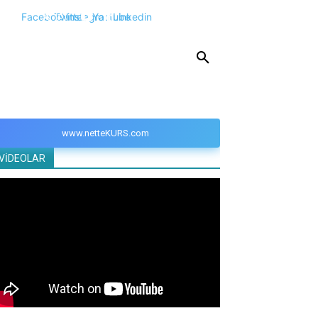
Facebook
Twitter
Instagram
Youtube
Linkedin
KPSS
DGS
YKS
YÖS
DİĞER
www.netteKURS.com
VİDEOLAR