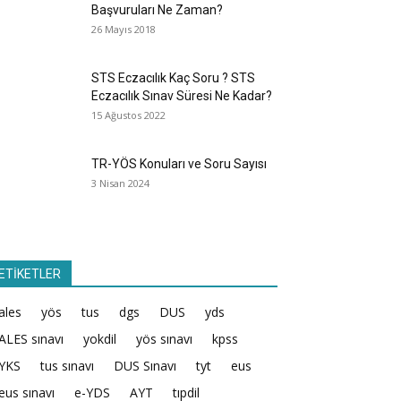
Başvuruları Ne Zaman?
26 Mayıs 2018
STS Eczacılık Kaç Soru ? STS
Eczacılık Sınav Süresi Ne Kadar?
15 Ağustos 2022
TR-YÖS Konuları ve Soru Sayısı
3 Nisan 2024
ETİKETLER
ales
yös
tus
dgs
DUS
yds
ALES sınavı
yokdil
yös sınavı
kpss
YKS
tus sınavı
DUS Sınavı
tyt
eus
eus sınavı
e-YDS
AYT
tıpdil