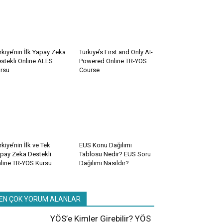
rkiye’nin İlk Yapay Zeka
Türkiye’s First and Only AI-
stekli Online ALES
Powered Online TR-YÖS
rsu
Course
rkiye’nin İlk ve Tek
EUS Konu Dağılımı
pay Zeka Destekli
Tablosu Nedir? EUS Soru
line TR-YÖS Kursu
Dağılımı Nasıldır?
EN ÇOK YORUM ALANLAR
YÖS’e Kimler Girebilir? YÖS