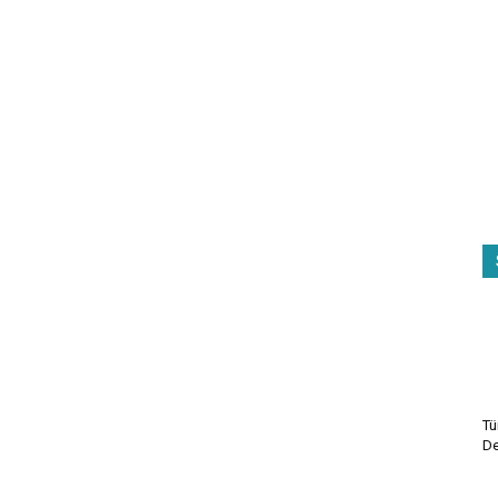
Tü
De