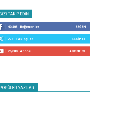
BİZİ TAKİP EDİN
40,803
Beğenenler
BEĞEN
222
Takipçiler
TAKIP ET
26,000
Abone
ABONE OL
POPÜLER YAZILAR