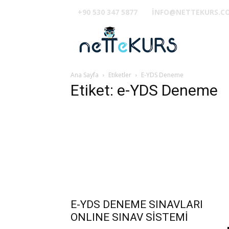
+90 530 347 5877
INFO@NETTEKURS.C
TUS
Ana Sayfa
Etiketler
E-YDS Deneme
Etiket: e-YDS Deneme
E-YDS DENEME SINAVLARI
ONLINE SINAV SİSTEMİ