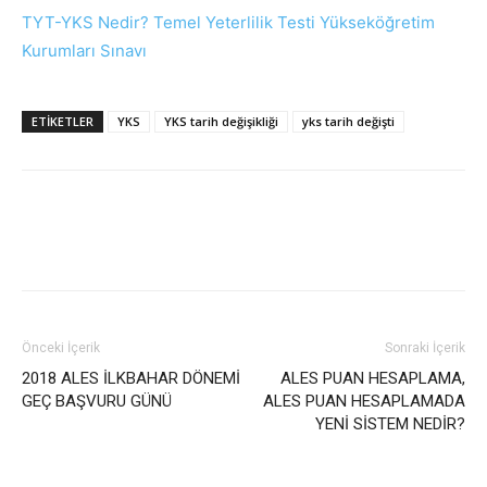
TYT-YKS Nedir? Temel Yeterlilik Testi Yükseköğretim
Kurumları Sınavı
ETIKETLER
YKS
YKS tarih değişikliği
yks tarih değişti
Önceki İçerik
Sonraki İçerik
2018 ALES İLKBAHAR DÖNEMİ
ALES PUAN HESAPLAMA,
GEÇ BAŞVURU GÜNÜ
ALES PUAN HESAPLAMADA
YENİ SİSTEM NEDİR?