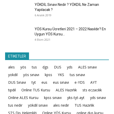
YÖKDİL Sınavı Nedir ? YÖKDİL Ne Zaman
Yapılacak ?
6 Aralık 2019
YÖS Kursu Ücretleri 2021 – 2022 Nasıldır? En
Uygun YÖS Kursu...
4 Ekim 2021
ETİKETLER
ales
yös
tus
dgs
DUS
yds
ALES sınavı
yokdil
yös sınavı
kpss
YKS
tus sınavı
DUS Sınavı
tyt
eus
eus sınavı
e-YDS
AYT
tıpdil
Online TUS Kursu
ALES Hazırlık
sts eczacılık
Online ALES Kursu
kpss sınavı
yks-tyt-ayt
yds sınavı
tus nedir
yökdil sınavı
ales nedir
TUS Hazırlık
STS Diş Hekimliği
Online YÖS Kursu
online dus kursu