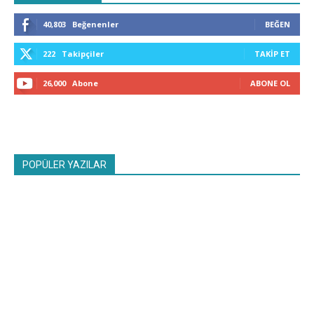
40,803
Beğenenler
BEĞEN
222
Takipçiler
TAKIP ET
26,000
Abone
ABONE OL
POPÜLER YAZILAR