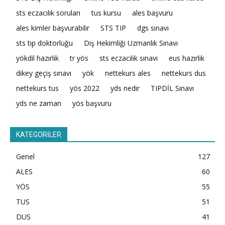
sts eczacılık soruları
tus kursu
ales başvuru
ales kimler başvurabilir
STS TIP
dgs sınavı
sts tıp doktorluğu
Diş Hekimliği Uzmanlık Sınavı
yökdil hazırlık
tr yös
sts eczacılık sınavı
eus hazırlık
dikey geçiş sınavı
yök
nettekurs ales
nettekurs dus
nettekurs tus
yös 2022
yds nedir
TIPDİL Sınavı
yds ne zaman
yös başvuru
KATEGORİLER
Genel
127
ALES
60
YÖS
55
TUS
51
DUS
41