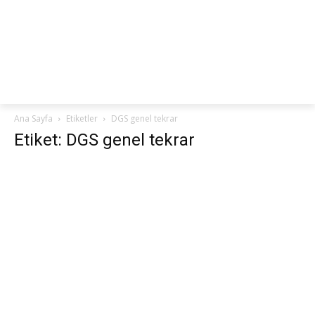
netteKURS
Ana Sayfa
Etiketler
DGS genel tekrar
Etiket: DGS genel tekrar