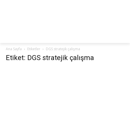
netteKURS
Ana Sayfa
Etiketler
DGS stratejik çalışma
Etiket: DGS stratejik çalışma