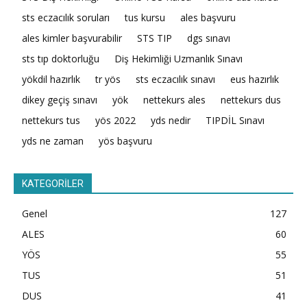
sts eczacılık soruları
tus kursu
ales başvuru
ales kimler başvurabilir
STS TIP
dgs sınavı
sts tıp doktorluğu
Diş Hekimliği Uzmanlık Sınavı
yökdil hazırlık
tr yös
sts eczacılık sınavı
eus hazırlık
dikey geçiş sınavı
yök
nettekurs ales
nettekurs dus
nettekurs tus
yös 2022
yds nedir
TIPDİL Sınavı
yds ne zaman
yös başvuru
KATEGORİLER
Genel
127
ALES
60
YÖS
55
TUS
51
DUS
41