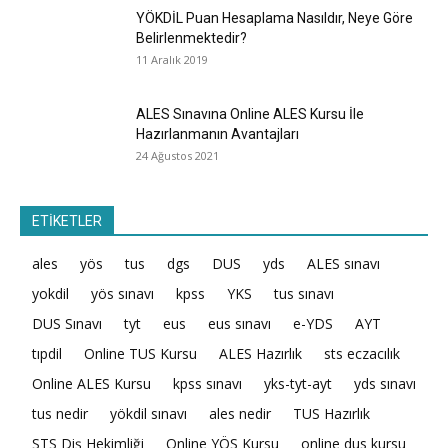
YÖKDİL Puan Hesaplama Nasıldır, Neye Göre
Belirlenmektedir?
11 Aralık 2019
ALES Sınavına Online ALES Kursu İle
Hazırlanmanın Avantajları
24 Ağustos 2021
ETİKETLER
ales
yös
tus
dgs
DUS
yds
ALES sınavı
yokdil
yös sınavı
kpss
YKS
tus sınavı
DUS Sınavı
tyt
eus
eus sınavı
e-YDS
AYT
tıpdil
Online TUS Kursu
ALES Hazırlık
sts eczacılık
Online ALES Kursu
kpss sınavı
yks-tyt-ayt
yds sınavı
tus nedir
yökdil sınavı
ales nedir
TUS Hazırlık
STS Diş Hekimliği
Online YÖS Kursu
online dus kursu