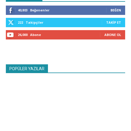
40,803
Beğenenler
BEĞEN
222
Takipçiler
TAKIP ET
26,000
Abone
ABONE OL
POPÜLER YAZILAR