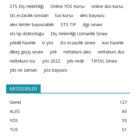
STS Diş Hekimliği
Online YÖS Kursu
online dus kursu
sts eczacılık soruları
tus kursu
ales başvuru
ales kimler başvurabilir
STS TIP
dgs sınavı
sts tıp doktorluğu
Diş Hekimliği Uzmanlık Sınavı
yökdil hazırlık
tr yös
sts eczacılık sınavı
eus hazırlık
dikey geçiş sınavı
yök
nettekurs ales
nettekurs dus
nettekurs tus
yös 2022
yds nedir
TIPDİL Sınavı
yds ne zaman
yös başvuru
KATEGORİLER
Genel
127
ALES
60
YÖS
55
TUS
51