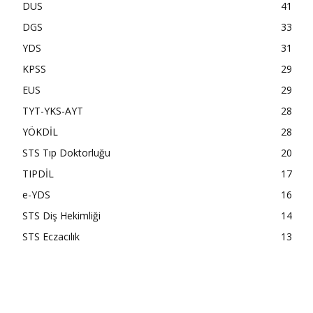
DUS
41
DGS
33
YDS
31
KPSS
29
EUS
29
TYT-YKS-AYT
28
YÖKDİL
28
STS Tıp Doktorluğu
20
TIPDİL
17
e-YDS
16
STS Diş Hekimliği
14
STS Eczacılık
13