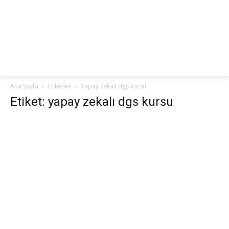
netteKURS
Ana Sayfa
Etiketler
Yapay zekalı dgs kursu
Etiket: yapay zekalı dgs kursu