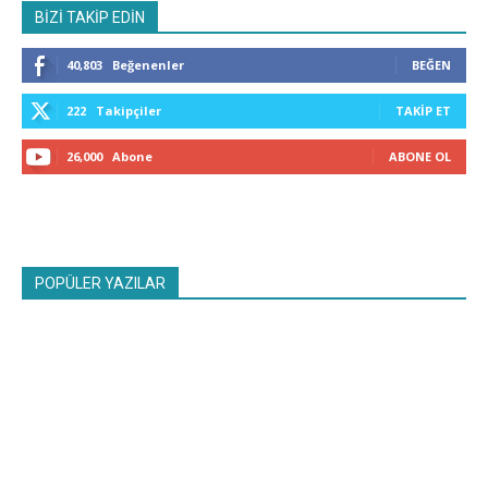
BİZİ TAKİP EDİN
40,803
Beğenenler
BEĞEN
222
Takipçiler
TAKIP ET
26,000
Abone
ABONE OL
POPÜLER YAZILAR