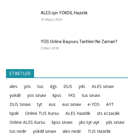
ALES için YÖKDİL Hazırlık
10 Mayıs 2024
YÖS Online Başvuru Tarihleri Ne Zaman?
5 Mart 2018
ETİKETLER
ales
yös
tus
dgs
DUS
yds
ALES sınavı
yokdil
yös sınavı
kpss
YKS
tus sınavı
DUS Sınavı
tyt
eus
eus sınavı
e-YDS
AYT
tıpdil
Online TUS Kursu
ALES Hazırlık
sts eczacılık
Online ALES Kursu
kpss sınavı
yks-tyt-ayt
yds sınavı
tus nedir
yökdil sınavı
ales nedir
TUS Hazırlık