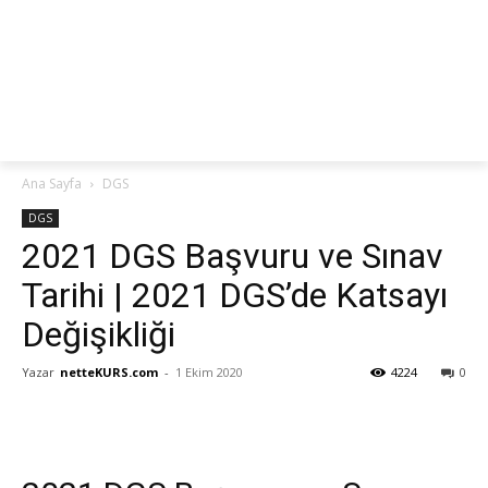
netteKURS
Ana Sayfa
DGS
DGS
2021 DGS Başvuru ve Sınav
Tarihi | 2021 DGS’de Katsayı
Değişikliği
Yazar
netteKURS.com
-
1 Ekim 2020
4224
0