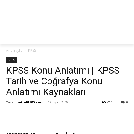
netteKURS
Ana Sayfa
KPSS
KPSS
KPSS Konu Anlatımı | KPSS
Tarih ve Coğrafya Konu
Anlatımı Kaynakları
Yazar
netteKURS.com
-
19 Eylül 2018
4100
0