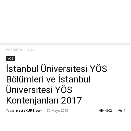
netteKURS
Ana Sayfa
YÖS
YÖS
İstanbul Üniversitesi YÖS
Bölümleri ve İstanbul
Üniversitesi YÖS
Kontenjanları 2017
Yazar
netteKURS.com
-
30 Mayıs 2018
4602
4