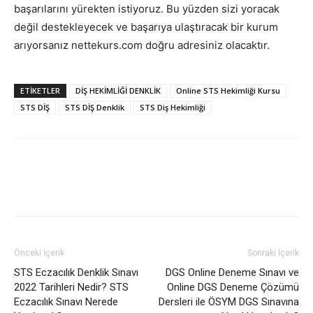
başarılarını yürekten istiyoruz. Bu yüzden sizi yoracak
değil destekleyecek ve başarıya ulaştıracak bir kurum
arıyorsanız nettekurs.com doğru adresiniz olacaktır.
ETIKETLER
DİŞ HEKİMLİĞİ DENKLİK
Online STS Hekimliği Kursu
STS DİŞ
STS DİŞ Denklik
STS Diş Hekimliği
Önceki İçerik
Sonraki İçerik
STS Eczacılık Denklik Sınavı
DGS Online Deneme Sınavı ve
2022 Tarihleri Nedir? STS
Online DGS Deneme Çözümü
Eczacılık Sınavı Nerede
Dersleri ile ÖSYM DGS Sınavına