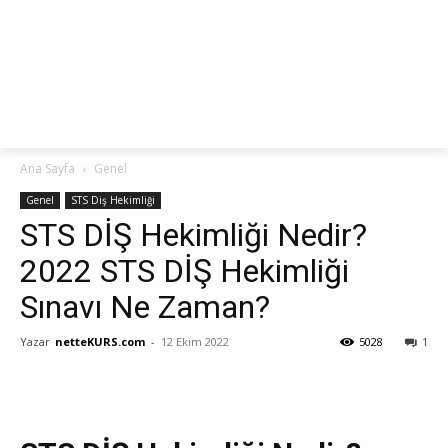
netteKURS
Ana Sayfa
Genel
Genel
STS Diş Hekimliği
STS DİŞ Hekimliği Nedir?
2022 STS DİŞ Hekimliği
Sınavı Ne Zaman?
Yazar
netteKURS.com
-
12 Ekim 2022
5028
1