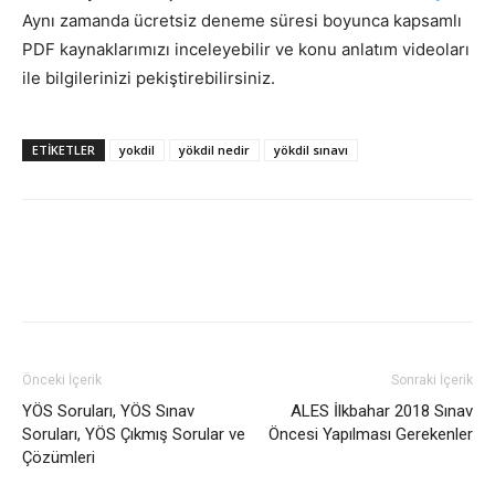
Aynı zamanda ücretsiz deneme süresi boyunca kapsamlı
PDF kaynaklarımızı inceleyebilir ve konu anlatım videoları
ile bilgilerinizi pekiştirebilirsiniz.
ETIKETLER
yokdil
yökdil nedir
yökdil sınavı
Önceki İçerik
Sonraki İçerik
YÖS Soruları, YÖS Sınav
ALES İlkbahar 2018 Sınav
Soruları, YÖS Çıkmış Sorular ve
Öncesi Yapılması Gerekenler
Çözümleri