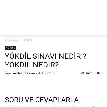
netteKURS
Ana Sayfa
YÖKDİL
YÖKDİL
YÖKDİL SINAVI NEDİR ?
YÖKDİL NEDİR?
Yazar
netteKURS.com
-
4 Mayıs 2018
4607
0
SORU VE CEVAPLARLA