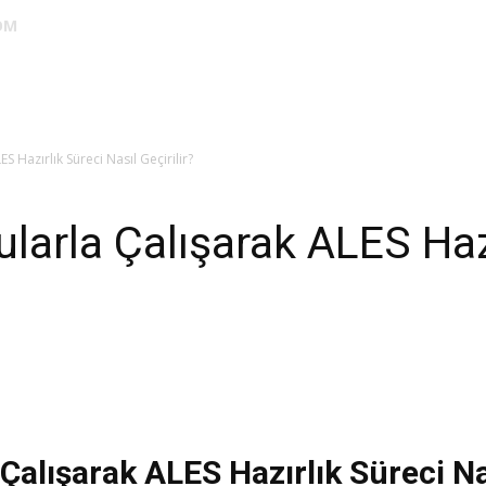
OM
DUS
EUS
SAHU
STS
TIPDİL
YÖKDİL
YDS
ALES
S Hazırlık Süreci Nasıl Geçirilir?
larla Çalışarak ALES Hazı
alışarak ALES Hazırlık Süreci Nas