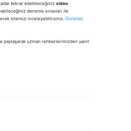
z kadar tekrar edebileceğiniz
video
abileceğiniz deneme sınavları ile
erek sitemizi inceleyebilirsiniz.
Ü
cretsiz
erle paylaşarak uzman rehberlerimizden yanıt