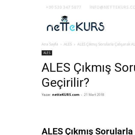
+90 530 347 5877
INFO@NETTEKURS.C
TUS
Ana Sayfa
ALES
ALES Çıkmış Sorularla Çalışarak ALE
ALES
ALES Çıkmış Soru
Geçirilir?
Yazar
netteKURS.com
-
21 Mart 2018
ALES Çıkmış Sorularla Ç