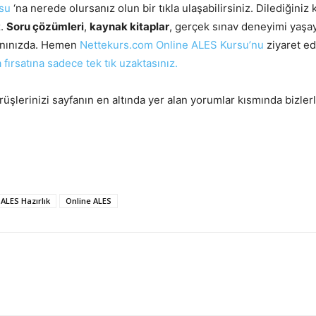
su
‘na nerede olursanız olun bir tıkla ulaşabilirsiniz. Dilediğini
z.
S
oru çözümleri
,
kaynak kitaplar
, gerçek sınav deneyimi yaşay
anınızda. Hemen
Nettekurs.com Online ALES Kursu’nu
ziyaret ed
 fırsatına sadece tek tık uzaktasınız.
rüşlerinizi sayfanın en altında yer alan yorumlar kısmında bizl
ALES Hazırlık
Online ALES