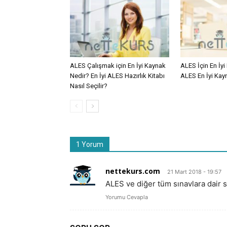
ALES Çalışmak için En İyi Kaynak
ALES İçin En İy
Nedir? En İyi ALES Hazırlık Kitabı
ALES En İyi Kayn
Nasıl Seçilir?
1 Yorum
nettekurs.com
21 Mart 2018 - 19:57
ALES ve diğer tüm sınavlara dair so
Yorumu Cevapla