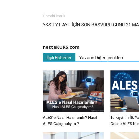
Önceki İçerik
YKS TYT AYT İÇİN SON BAŞVURU GÜNÜ 21 MA
netteKURS.com
İlgili Haberler
Yazarın Diğer İçerikleri
ALES’e Nasıl Hazırlanılır? Nasıl
Türkiye’nin İlk 
ALES Çalışmalıyım ?
Online ALES Ku