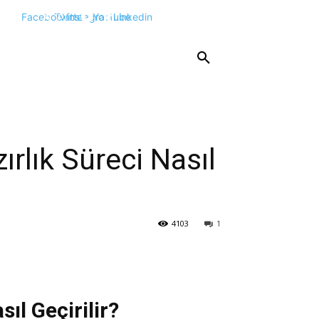
Facebook
Twitter
Instagram
Youtube
Linkedin
KPSS
DGS
YKS
YÖS
DİĞER
rlık Süreci Nasıl
4103
1
ıl Geçirilir?