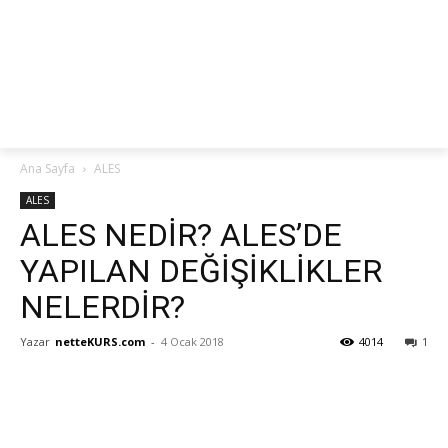
netteKURS
Ana Sayfa
ALES
ALES
ALES NEDİR? ALES’DE
YAPILAN DEĞİŞİKLİKLER
NELERDİR?
Yazar
netteKURS.com
-
4 Ocak 2018
4014
1