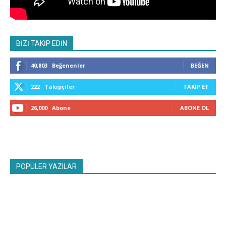
BİZİ TAKİP EDİN
40,803
Beğenenler
BEĞEN
222
Takipçiler
TAKIP ET
26,000
Abone
ABONE OL
POPÜLER YAZILAR