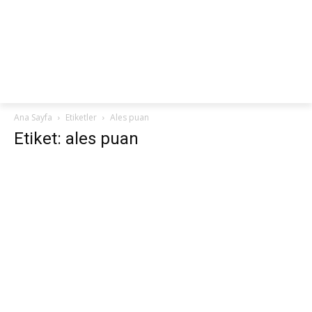
netteKURS
Ana Sayfa
Etiketler
Ales puan
Etiket: ales puan