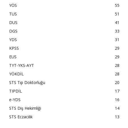
YÖS
55
TUS
51
DUS
41
DGS
33
YDS
31
KPSS
29
EUS
29
TYT-YKS-AYT
28
YÖKDİL
28
STS Tıp Doktorluğu
20
TIPDİL
17
e-YDS
16
STS Diş Hekimliği
14
STS Eczacılık
13