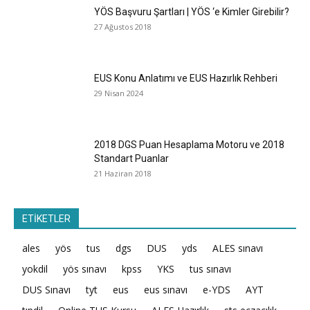
YÖS Başvuru Şartları | YÖS ‘e Kimler Girebilir?
27 Ağustos 2018
EUS Konu Anlatımı ve EUS Hazırlık Rehberi
29 Nisan 2024
2018 DGS Puan Hesaplama Motoru ve 2018
Standart Puanlar
21 Haziran 2018
ETİKETLER
ales
yös
tus
dgs
DUS
yds
ALES sınavı
yokdil
yös sınavı
kpss
YKS
tus sınavı
DUS Sınavı
tyt
eus
eus sınavı
e-YDS
AYT