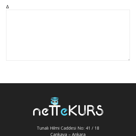
Δ
Tunalı Hilmi Caddesi No: 41 / 18
Çankaya – Ankara