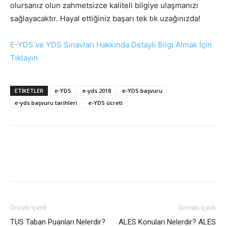
olursanız olun zahmetsizce kaliteli bilgiye ulaşmanızı
sağlayacaktır. Hayal ettiğiniz başarı tek tık uzağınızda!
E-YDS ve YDS Sınavları Hakkında Detaylı Bilgi Almak İçin
Tıklayın
ETIKETLER
e-YDS
e-yds 2018
e-YDS başvuru
e-yds başvuru tarihleri
e-YDS ücreti
Önceki İçerik
Sonraki İçerik
TUS Taban Puanları Nelerdir?
ALES Konuları Nelerdir? ALES