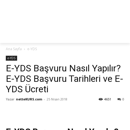
netteKURS
Ana Sayfa
e-YDS
e-YDS
E-YDS Başvuru Nasıl Yapılır?
E-YDS Başvuru Tarihleri ve E-
YDS Ücreti
Yazar
netteKURS.com
-
25 Nisan 2018
4651
0