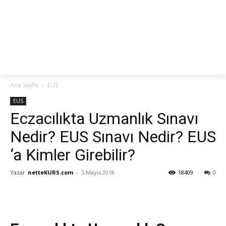
netteKURS
Ana Sayfa
EUS
EUS
Eczacılıkta Uzmanlık Sınavı
Nedir? EUS Sınavı Nedir? EUS
‘a Kimler Girebilir?
Yazar
netteKURS.com
-
5 Mayıs 2018
18409
0