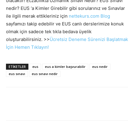
olacaktır! Eczacılıkta Uzmanlık Sınavı Nedir? EUS Sınavı
nedir? EUS ‘a Kimler Girebilir gibi sorularınız ve Sınavlar
ile ilgili merak ettikleriniz için
nettekurs.com Blog
sayfamızı takip edebilir ve EUS canlı derslerimize konuk
olmak için sadece tek tıkla bedava üyelik
oluşturabilirsiniz. >>
Ücretsiz Deneme Sürenizi Başlatmak
İçin Hemen Tıklayın!
ETIKETLER
eus
eus a kimler başvurabilir
eus nedir
eus sınavı
eus sınavı nedir