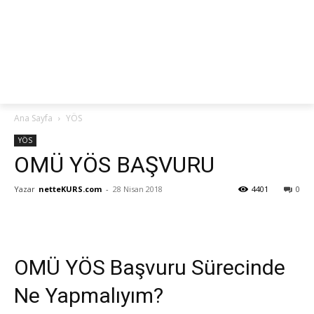
netteKURS
Ana Sayfa
YÖS
YÖS
OMÜ YÖS BAŞVURU
Yazar
netteKURS.com
-
28 Nisan 2018
4401
0
OMÜ YÖS Başvuru Sürecinde
Ne Yapmalıyım?