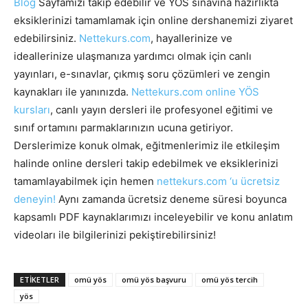
Blog
Sayfamızı takip edebilir ve YÖS sınavına hazırlıkta
eksiklerinizi tamamlamak için online dershanemizi ziyaret
edebilirsiniz.
Nettekurs.com
, hayallerinize ve
ideallerinize ulaşmanıza yardımcı olmak için canlı
yayınları, e-sınavlar, çıkmış soru çözümleri ve zengin
kaynakları ile yanınızda.
Nettekurs.com online YÖS
kursları
, canlı yayın dersleri ile profesyonel eğitimi ve
sınıf ortamını parmaklarınızın ucuna getiriyor.
Derslerimize konuk olmak, eğitmenlerimiz ile etkileşim
halinde online dersleri takip edebilmek ve eksiklerinizi
tamamlayabilmek için hemen
nettekurs.com ‘u ücretsiz
deneyin!
Aynı zamanda ücretsiz deneme süresi boyunca
kapsamlı PDF kaynaklarımızı inceleyebilir ve konu anlatım
videoları ile bilgilerinizi pekiştirebilirsiniz!
ETIKETLER
omü yös
omü yös başvuru
omü yös tercih
yös