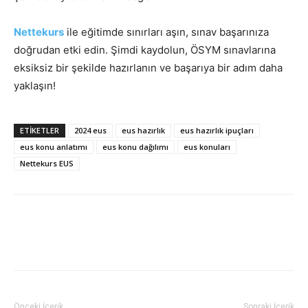
Nettekurs
ile eğitimde sınırları aşın, sınav başarınıza
doğrudan etki edin. Şimdi kaydolun, ÖSYM sınavlarına
eksiksiz bir şekilde hazırlanın ve başarıya bir adım daha
yaklaşın!
ETIKETLER
2024 eus
eus hazırlık
eus hazırlık ipuçları
eus konu anlatımı
eus konu dağılımı
eus konuları
Nettekurs EUS
Önceki İçerik
Sonraki İçerik