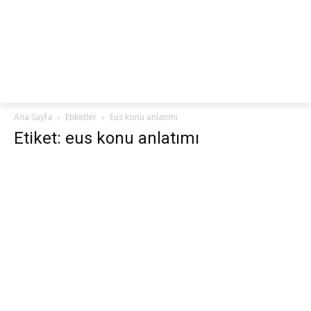
netteKURS
Ana Sayfa
Etiketler
Eus konu anlatımı
Etiket: eus konu anlatımı