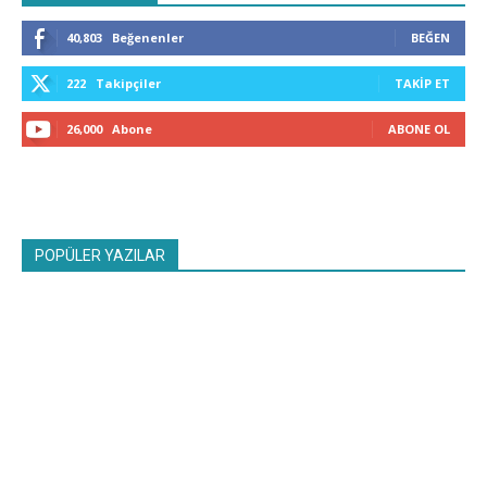
40,803
Beğenenler
BEĞEN
222
Takipçiler
TAKIP ET
26,000
Abone
ABONE OL
POPÜLER YAZILAR