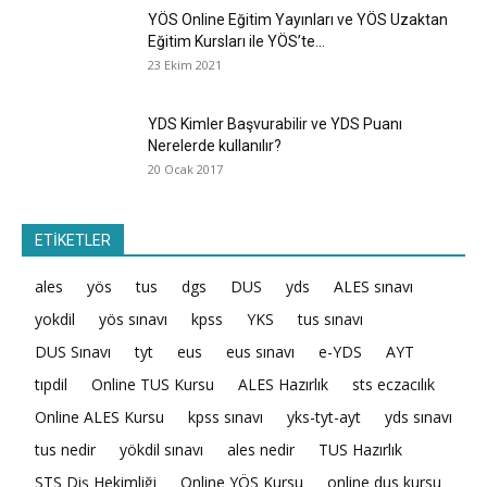
YÖS Online Eğitim Yayınları ve YÖS Uzaktan
Eğitim Kursları ile YÖS’te...
23 Ekim 2021
YDS Kimler Başvurabilir ve YDS Puanı
Nerelerde kullanılır?
20 Ocak 2017
ETİKETLER
ales
yös
tus
dgs
DUS
yds
ALES sınavı
yokdil
yös sınavı
kpss
YKS
tus sınavı
DUS Sınavı
tyt
eus
eus sınavı
e-YDS
AYT
tıpdil
Online TUS Kursu
ALES Hazırlık
sts eczacılık
Online ALES Kursu
kpss sınavı
yks-tyt-ayt
yds sınavı
tus nedir
yökdil sınavı
ales nedir
TUS Hazırlık
STS Diş Hekimliği
Online YÖS Kursu
online dus kursu