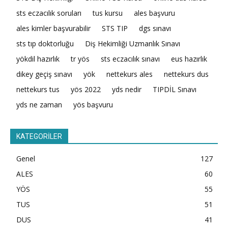
sts eczacılık soruları
tus kursu
ales başvuru
ales kimler başvurabilir
STS TIP
dgs sınavı
sts tıp doktorluğu
Diş Hekimliği Uzmanlık Sınavı
yökdil hazırlık
tr yös
sts eczacılık sınavı
eus hazırlık
dikey geçiş sınavı
yök
nettekurs ales
nettekurs dus
nettekurs tus
yös 2022
yds nedir
TIPDİL Sınavı
yds ne zaman
yös başvuru
KATEGORİLER
Genel
127
ALES
60
YÖS
55
TUS
51
DUS
41