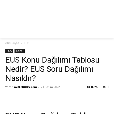
netteKURS
Ana Sayfa
EUS
EUS
Genel
EUS Konu Dağılımı Tablosu
Nedir? EUS Soru Dağılımı
Nasıldır?
Yazar
netteKURS.com
-
21 Kasım 2022
8726
1