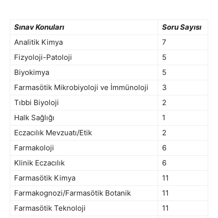
Sınav Konuları
Soru Sayısı
Analitik Kimya
7
Fizyoloji-Patoloji
5
Biyokimya
5
Farmasötik Mikrobiyoloji ve İmmünoloji
3
Tıbbi Biyoloji
2
Halk Sağlığı
1
Eczacılık Mevzuatı/Etik
2
Farmakoloji
6
Klinik Eczacılık
6
Farmasötik Kimya
11
Farmakognozi/Farmasötik Botanik
11
Farmasötik Teknoloji
11