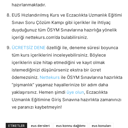
hazırlanmaktadır.
EUS Hızlandırılmış Kurs ve Eczacılıkta Uzmanlık Eğitimi
Sınavı Soru Çözüm Kampı gibi içerikler ile ihtiyaç
duyduğunuz tüm ÖSYM Sınavlarına hazırlığa yönelik
içeriği nettekurs.com’da bulabilirsiniz.
ÜCRETSİZ DENE
özelliği ile, deneme süresi boyunca
tüm kurs içeriklerini inceleyebilirsiniz. Böylece
içeriklerin size hitap etmediğini ve kayıt olmak
istemediğinizi düşünürseniz ekstra bir ücret
ödemezsiniz.
Nettekurs
ile ÖSYM Sınavlarına hazırlıkta
“pişmanlık” yaşamaz hayallerinize bir adım daha
yaklaşırsınız. Hemen şimdi
üye olun
, Eczacılıkta
Uzmanlık Eğitimine Giriş Sınavına hazırlıkta zamanınızı
ve paranızı kaybetmeyin!
ETIKETLER
eus dersleri
eus konnu dağılımı
eus konuları