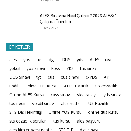
ALES Sınavına Nasıl Çalışılır? 2023 ALES/1
Çalışma Önerileri
9 Ocak 2023
ETİKETLER
ales
yös
tus
dgs
DUS
yds
ALES sınavı
yokdil
yös sınavı
kpss
YKS
tus sınavı
DUS Sınavı
tyt
eus
eus sınavı
e-YDS
AYT
tıpdil
Online TUS Kursu
ALES Hazırlık
sts eczacılık
Online ALES Kursu
kpss sınavı
yks-tyt-ayt
yds sınavı
tus nedir
yökdil sınavı
ales nedir
TUS Hazırlık
STS Diş Hekimliği
Online YÖS Kursu
online dus kursu
sts eczacılık soruları
tus kursu
ales başvuru
ales kimler başvurabilir
STS TIP
dgs sınavı