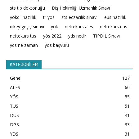
sts tıp doktorluğu
Diş Hekimliği Uzmanlık Sınavı
yökdil hazırlık
tr yös
sts eczacılık sınavı
eus hazırlık
dikey geçiş sınavı
yök
nettekurs ales
nettekurs dus
nettekurs tus
yös 2022
yds nedir
TIPDİL Sınavı
yds ne zaman
yös başvuru
KATEGORİLER
Genel
127
ALES
60
YÖS
55
TUS
51
DUS
41
DGS
33
YDS
31