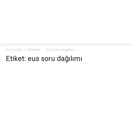
netteKURS
Ana Sayfa
Etiketler
Eus soru dağılımı
Etiket: eus soru dağılımı