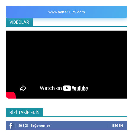
www.netteKURS.com
VİDEOLAR
BİZİ TAKİP EDİN
40,803
Beğenenler
BEĞEN