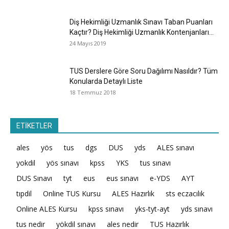
Diş Hekimliği Uzmanlık Sınavı Taban Puanları
Kaçtır? Diş Hekimliği Uzmanlık Kontenjanları...
24 Mayıs 2019
TUS Derslere Göre Soru Dağılımı Nasıldır? Tüm
Konularda Detaylı Liste
18 Temmuz 2018
ETİKETLER
ales
yös
tus
dgs
DUS
yds
ALES sınavı
yokdil
yös sınavı
kpss
YKS
tus sınavı
DUS Sınavı
tyt
eus
eus sınavı
e-YDS
AYT
tıpdil
Online TUS Kursu
ALES Hazırlık
sts eczacılık
Online ALES Kursu
kpss sınavı
yks-tyt-ayt
yds sınavı
tus nedir
yökdil sınavı
ales nedir
TUS Hazırlık