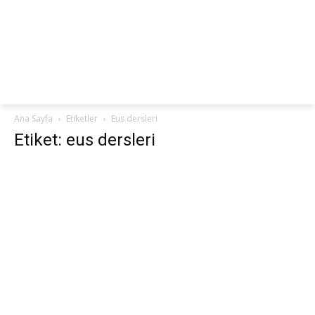
netteKURS
Ana Sayfa
Etiketler
Eus dersleri
Etiket: eus dersleri