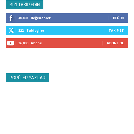
BİZİ TAKİP EDİN
40,803
Beğenenler
BEĞEN
222
Takipçiler
TAKIP ET
26,000
Abone
ABONE OL
POPÜLER YAZILAR