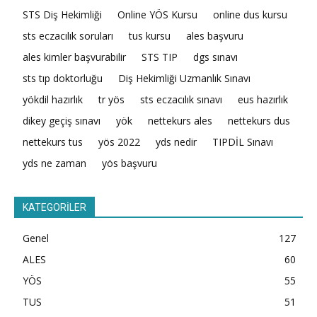
STS Diş Hekimliği
Online YÖS Kursu
online dus kursu
sts eczacılık soruları
tus kursu
ales başvuru
ales kimler başvurabilir
STS TIP
dgs sınavı
sts tıp doktorluğu
Diş Hekimliği Uzmanlık Sınavı
yökdil hazırlık
tr yös
sts eczacılık sınavı
eus hazırlık
dikey geçiş sınavı
yök
nettekurs ales
nettekurs dus
nettekurs tus
yös 2022
yds nedir
TIPDİL Sınavı
yds ne zaman
yös başvuru
KATEGORİLER
Genel
127
ALES
60
YÖS
55
TUS
51