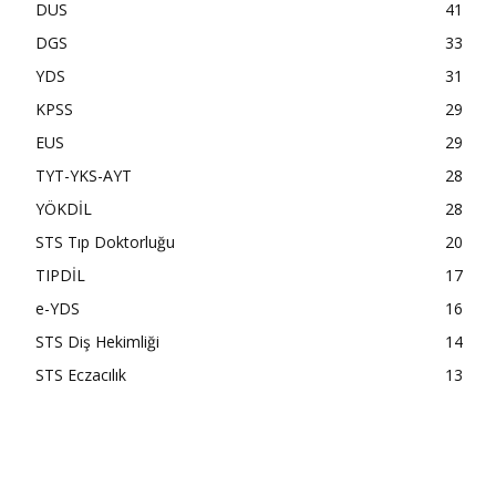
DUS
41
DGS
33
YDS
31
KPSS
29
EUS
29
TYT-YKS-AYT
28
YÖKDİL
28
STS Tıp Doktorluğu
20
TIPDİL
17
e-YDS
16
STS Diş Hekimliği
14
STS Eczacılık
13