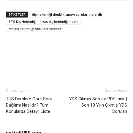
ETIKETLER
diş hekimliği denklik sınavı soruları nelerdir
STS Diş Hekimliği
sts diş hekimliği nedir
sts diş hekimliği soruları nelerdir
Önceki İçerik
Sonraki İçerik
TUS Derslere Göre Soru
YDS Çıkmış Sorular PDF İndir |
Dağılımı Nasıldır? Tüm
Son 10 Yılın Çıkmış YDS
Konularda Detaylı Liste
Soruları
netteKURS.com