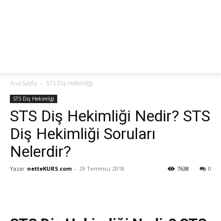
netteKURS
Ana Sayfa
STS Diş Hekimliği
STS Diş Hekimliği
STS Diş Hekimliği Nedir? STS
Diş Hekimliği Soruları
Nelerdir?
Yazar
netteKURS.com
-
29 Temmuz 2018
7638
0