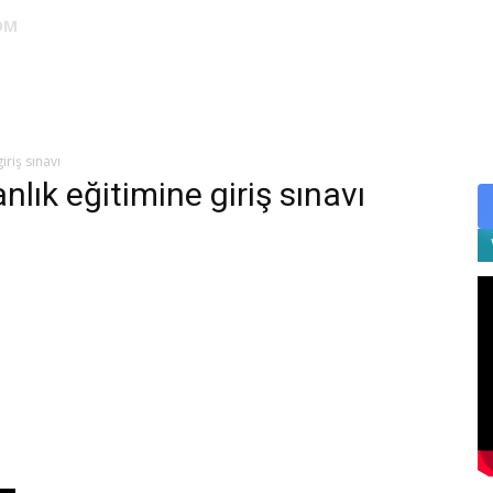
OM
DUS
EUS
SAHU
STS
TIPDİL
YÖKDİL
YDS
ALES
iriş sınavı
nlık eğitimine giriş sınavı