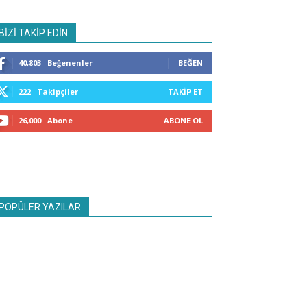
BİZİ TAKİP EDİN
40,803
Beğenenler
BEĞEN
222
Takipçiler
TAKIP ET
26,000
Abone
ABONE OL
POPÜLER YAZILAR