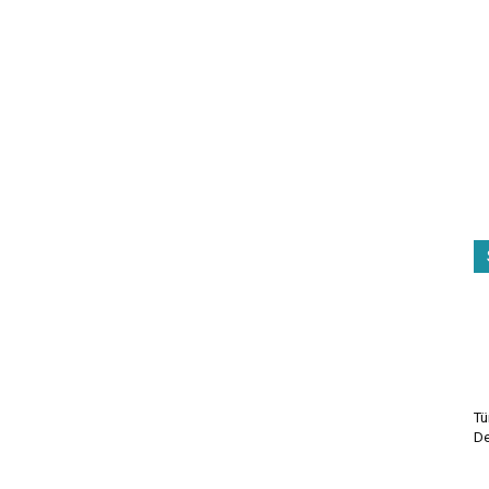
Tü
De