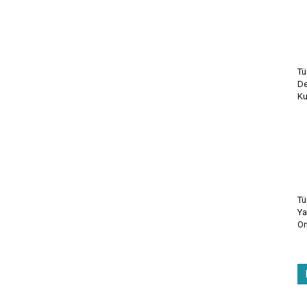
Tü
De
Ku
Tü
Ya
On