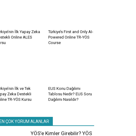
rkiye’nin İlk Yapay Zeka
Türkiye’s First and Only AI-
stekli Online ALES
Powered Online TR-YÖS
rsu
Course
rkiye’nin İlk ve Tek
EUS Konu Dağılımı
pay Zeka Destekli
Tablosu Nedir? EUS Soru
line TR-YÖS Kursu
Dağılımı Nasıldır?
EN ÇOK YORUM ALANLAR
YÖS’e Kimler Girebilir? YÖS