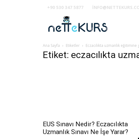
+90 530 347 5877
INFO@NETTEKURS.C
TUS
Ana Sayfa
Etiketler
Eczacılıkta uzmanlık eğitimine g
Etiket: eczacılıkta uzma
EUS Sınavı Nedir? Eczacılıkta
Uzmanlık Sınavı Ne İşe Yarar?