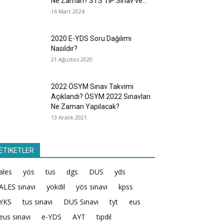
Ne Zaman? STS TIP Sınav ve...
16 Mart 2024
2020 E-YDS Soru Dağılımı
Nasıldır?
21 Ağustos 2020
2022 ÖSYM Sınav Takvimi
Açıklandı? ÖSYM 2022 Sınavları
Ne Zaman Yapılacak?
13 Aralık 2021
ETİKETLER
ales
yös
tus
dgs
DUS
yds
ALES sınavı
yokdil
yös sınavı
kpss
YKS
tus sınavı
DUS Sınavı
tyt
eus
eus sınavı
e-YDS
AYT
tıpdil