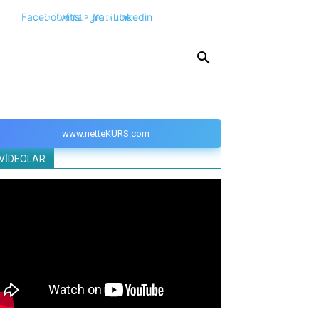
Facebook
Twitter
Instagram
Youtube
Linkedin
KPSS
DGS
YKS
YÖS
DİĞER
www.netteKURS.com
VİDEOLAR