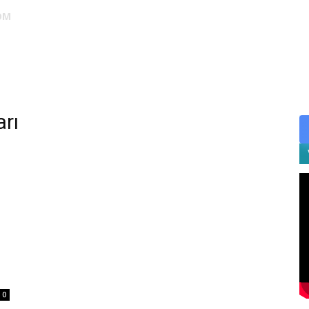
OM
DUS
EUS
SAHU
STS
TIPDİL
YÖKDİL
YDS
ALES
arı
0