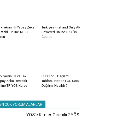
rkiye’nin İlk Yapay Zeka
Türkiye’s First and Only AI-
stekli Online ALES
Powered Online TR-YÖS
rsu
Course
rkiye’nin İlk ve Tek
EUS Konu Dağılımı
pay Zeka Destekli
Tablosu Nedir? EUS Soru
line TR-YÖS Kursu
Dağılımı Nasıldır?
EN ÇOK YORUM ALANLAR
YÖS’e Kimler Girebilir? YÖS