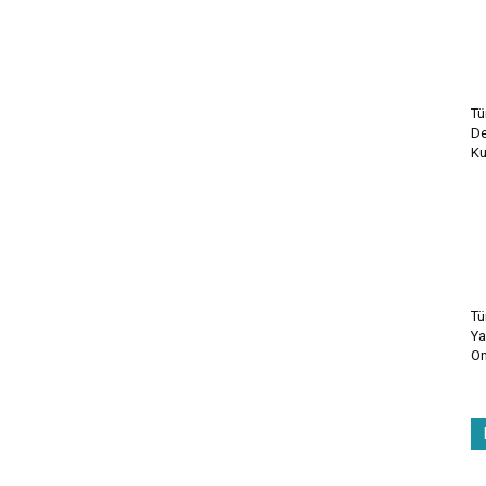
Tü
De
Ku
Tü
Ya
On