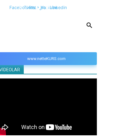
Facebook
Twitter
Instagram
Youtube
Linkedin
KPSS
DGS
YKS
YÖS
DİĞER
www.netteKURS.com
VİDEOLAR