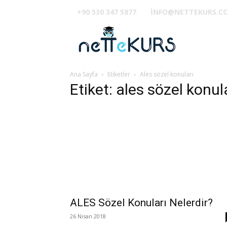
+90 530 347 5877
INFO@NETTEKURS.C
TUS
Ana Sayfa
Etiketler
Ales sözel konuları
Etiket: ales sözel konul
ALES Sözel Konuları Nelerdir?
26 Nisan 2018