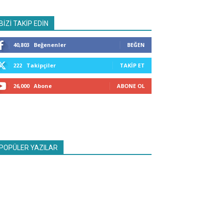
BİZİ TAKİP EDİN
40,803
Beğenenler
BEĞEN
222
Takipçiler
TAKIP ET
26,000
Abone
ABONE OL
POPÜLER YAZILAR