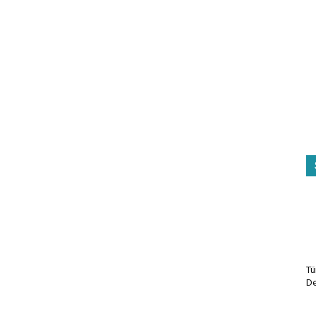
Tü
De