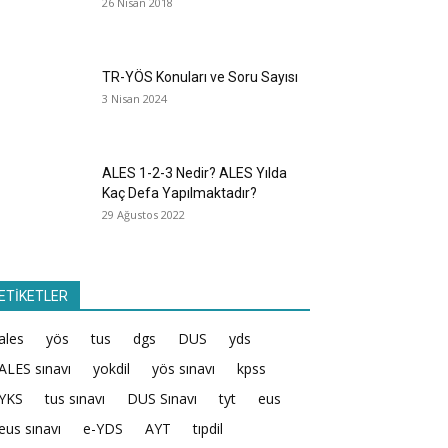
26 Nisan 2018
TR-YÖS Konuları ve Soru Sayısı
3 Nisan 2024
ALES 1-2-3 Nedir? ALES Yılda
Kaç Defa Yapılmaktadır?
29 Ağustos 2022
ETİKETLER
ales
yös
tus
dgs
DUS
yds
ALES sınavı
yokdil
yös sınavı
kpss
YKS
tus sınavı
DUS Sınavı
tyt
eus
eus sınavı
e-YDS
AYT
tıpdil