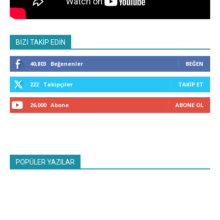
BİZİ TAKİP EDİN
40,803
Beğenenler
BEĞEN
222
Takipçiler
TAKIP ET
26,000
Abone
ABONE OL
POPÜLER YAZILAR