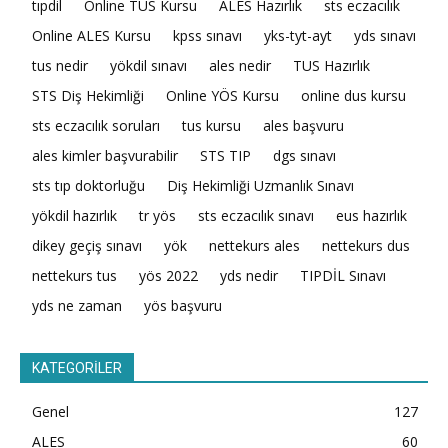
tıpdil
Online TUS Kursu
ALES Hazırlık
sts eczacılık
Online ALES Kursu
kpss sınavı
yks-tyt-ayt
yds sınavı
tus nedir
yökdil sınavı
ales nedir
TUS Hazırlık
STS Diş Hekimliği
Online YÖS Kursu
online dus kursu
sts eczacılık soruları
tus kursu
ales başvuru
ales kimler başvurabilir
STS TIP
dgs sınavı
sts tıp doktorluğu
Diş Hekimliği Uzmanlık Sınavı
yökdil hazırlık
tr yös
sts eczacılık sınavı
eus hazırlık
dikey geçiş sınavı
yök
nettekurs ales
nettekurs dus
nettekurs tus
yös 2022
yds nedir
TIPDİL Sınavı
yds ne zaman
yös başvuru
KATEGORİLER
Genel
127
ALES
60