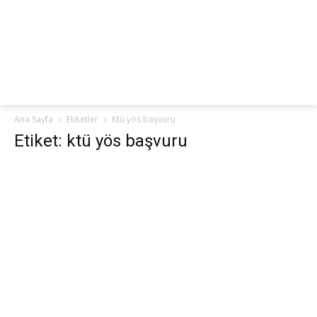
netteKURS
Ana Sayfa
Etiketler
Ktü yös başvuru
Etiket: ktü yös başvuru