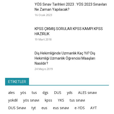
YÖS Sınav Tarihleri 2023 : YÖS 2023 Sınavları
Ne Zaman Yapılacak?
16 Ocak 2023
KPSS ÇIKMIŞ SORULAR KPSS KAMPI KPSS
HAZIRLIK
19 Mart 2018
Diş Hekimliğinde Uzmanlık Kaç Yıl? Diş
Hekimliği Uzmanlık Öğrencisi Maaşları
Nasıldır?
24 Mayıs 2019
ETİKETLER
ales
yös
tus
dgs
DUS
yds
ALES sınavı
yokdil
yös sınavı
kpss
YKS
tus sınavı
DUS Sınavı
tyt
eus
eus sınavı
e-YDS
AYT