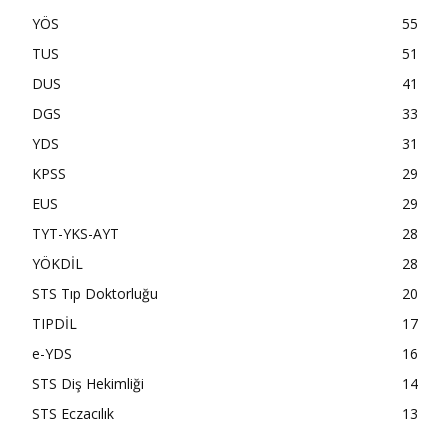
YÖS
55
TUS
51
DUS
41
DGS
33
YDS
31
KPSS
29
EUS
29
TYT-YKS-AYT
28
YÖKDİL
28
STS Tıp Doktorluğu
20
TIPDİL
17
e-YDS
16
STS Diş Hekimliği
14
STS Eczacılık
13