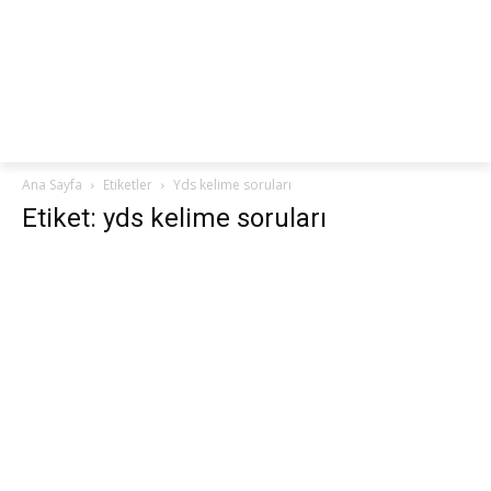
netteKURS
Ana Sayfa
Etiketler
Yds kelime soruları
Etiket: yds kelime soruları