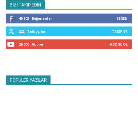
BİZİ TAKİP EDİN
40,803
Beğenenler
BEĞEN
222
Takipçiler
TAKIP ET
26,000
Abone
ABONE OL
POPÜLER YAZILAR