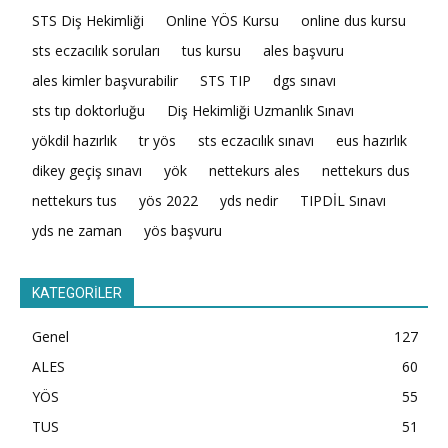
STS Diş Hekimliği
Online YÖS Kursu
online dus kursu
sts eczacılık soruları
tus kursu
ales başvuru
ales kimler başvurabilir
STS TIP
dgs sınavı
sts tıp doktorluğu
Diş Hekimliği Uzmanlık Sınavı
yökdil hazırlık
tr yös
sts eczacılık sınavı
eus hazırlık
dikey geçiş sınavı
yök
nettekurs ales
nettekurs dus
nettekurs tus
yös 2022
yds nedir
TIPDİL Sınavı
yds ne zaman
yös başvuru
KATEGORİLER
Genel
127
ALES
60
YÖS
55
TUS
51