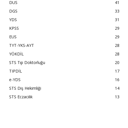
DUS
41
DGS
33
YDS
31
KPSS
29
EUS
29
TYT-YKS-AYT
28
YÖKDİL
28
STS Tıp Doktorluğu
20
TIPDİL
17
e-YDS
16
STS Diş Hekimliği
14
STS Eczacılık
13