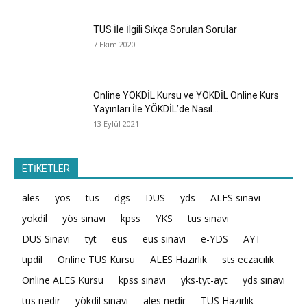
TUS İle İlgili Sıkça Sorulan Sorular
7 Ekim 2020
Online YÖKDİL Kursu ve YÖKDİL Online Kurs
Yayınları İle YÖKDİL’de Nasıl...
13 Eylül 2021
ETİKETLER
ales
yös
tus
dgs
DUS
yds
ALES sınavı
yokdil
yös sınavı
kpss
YKS
tus sınavı
DUS Sınavı
tyt
eus
eus sınavı
e-YDS
AYT
tıpdil
Online TUS Kursu
ALES Hazırlık
sts eczacılık
Online ALES Kursu
kpss sınavı
yks-tyt-ayt
yds sınavı
tus nedir
yökdil sınavı
ales nedir
TUS Hazırlık